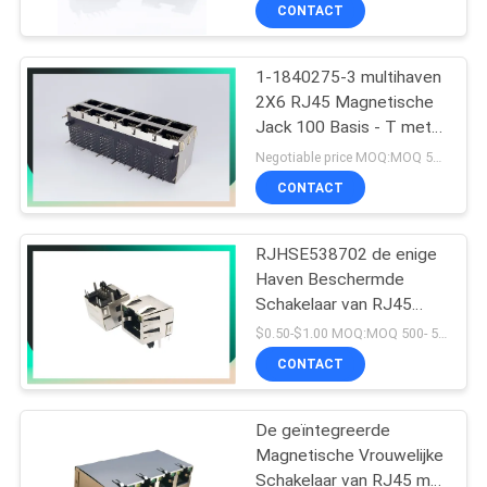
Minirj45-Schakelaar voor
CONTACTEER
CONTACT
Comité zet op
ONS
1-1840275-3 multihaven
33
2X6 RJ45 Magnetische
VR
Jack 100 Basis - T met
Magnetische RJ45-
SHOW
leiden en Beschermde
Negotiable price MOQ:MOQ 500- 5kpcs
Hefboom
EMI
CONTACT
SITEMAP
RJHSE538702 de enige
Haven Beschermde
PRIVACY
Schakelaar van RJ45
POLICY
21
Ethernet met LEDs-de
$0.50-$1.00 MOQ:MOQ 500- 5kpcs
Contactdoos van de
RJ11 RJ45-
CONTACT
Netwerkhaven
Hefboom
De geïntegreerde
Magnetische Vrouwelijke
Schakelaar van RJ45 met