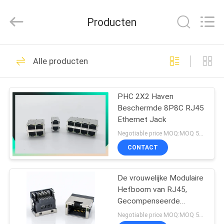
Dongguan
Penghui
Electronics
Producten
Co.,
Ltd..
All
Rights
Reserved.
HUIS
82
Alle producten
rj45 modulaire Jack
PRODUCTEN
PHC 2X2 Haven
Beschermde 8P8C RJ45
ONGEVEER
Ethernet Jack
ONS
Negotiable price MOQ:MOQ 500- 5kpcs
CONTACT
34
FABRIEKSREIS
De Hefboom van
De vrouwelijke Modulaire
Hefboom van RJ45,
KWALITEITSCONTROLE
RJ45 Ethernet
Gecompenseerde
Hefboom Beschermde
Negotiable price MOQ:MOQ 500- 5kpcs