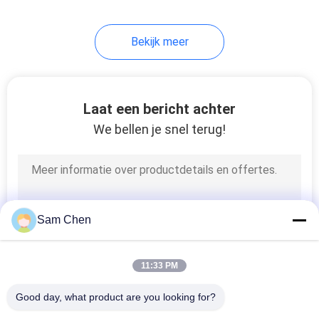
5
Bekijk meer
De Vrouwelijke
Schakelaar van USB
Laat een bericht achter
We bellen je snel terug!
25
rj45 vrouwelijke
Sam Chen
schakelaar
11:33 PM
Good day, what product are you looking for?