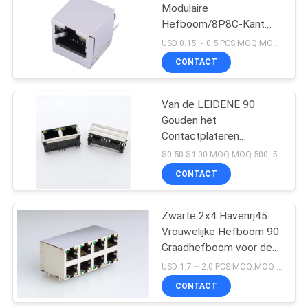
Modulaire
Hefboom/8P8C-Kant
10
ingaat Verticale RJ45-
USD 0.15 ~ 0.5 PCS MOQ:MOQ 500- 5kpcs
Schakelaar
CONTACT
POE Rj45 Hefboom
Van de LEIDENE 90
Gouden het
Contactplateren
Graad1x2 Havens
$0.50-$1.00 MOQ:MOQ 500- 5kpcs
Beschermd RJ45
CONTACT
11
Ethernet Schakelaar
De Schakelaar van
Zwarte 2x4 Havenrj45
Vrouwelijke Hefboom 90
RJ45 USB
Graadhefboom voor de
Doos van de
USD 1.7 ~ 2.0 PCS MOQ:MOQ 500- 5kpcs
Computertelevisie
CONTACT