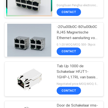
DongGuan Penghui electronics co.,ltd MOQ:MOQ 500- 5kpcs
CONTACT
16
-20\u00b0C-80\u00b0C
90 graad rj45
RJ45 Magnetische
Ethernet-aansluiting voor
750 invoegingen
0.1-20 MOQ:MOQ 500- 5kpcs
rechthoekig
CONTACT
Tab Up 1000 de
25
Schakelaar HFJT1-
1GHP-L17RL van basis-
SMD RJ45
T RJ45 PoE Ethernet
Negotiated price MOQ:MOQ 500- 5kpcs
CONTACT
Door de Schakelaar rms-