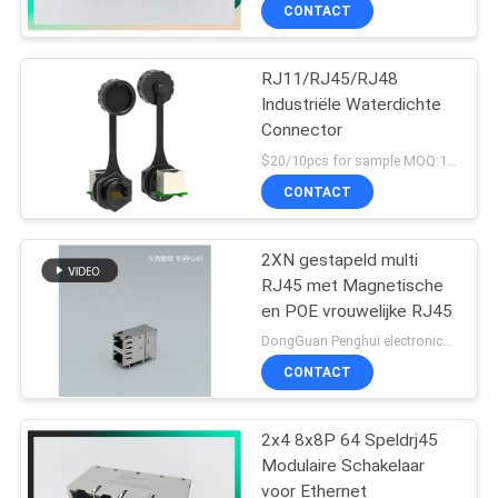
CONTACTEER
CONTACT
ONS
RJ11/RJ45/RJ48
33
Industriële Waterdichte
VR
Connector
Magnetische RJ45-
SHOW
$20/10pcs for sample MOQ:1000
Hefboom
CONTACT
SITEMAP
2XN gestapeld multi
RJ45 met Magnetische
PRIVACY
en POE vrouwelijke RJ45
POLICY
21
DongGuan Penghui electronics co.,ltd MOQ:500 stcs
RJ11 RJ45-
CONTACT
Hefboom
2x4 8x8P 64 Speldrj45
Modulaire Schakelaar
voor Ethernet