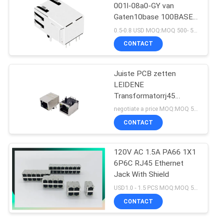
001l-08a0-GY van
Gaten10base 100BASE
10
RJ45 PCB
0.5-0.8 USD MOQ:MOQ 500- 5kpcs
CONTACT
POE Rj45 Hefboom
Juiste PCB zetten
LEIDENE
Transformatorrj45
Modulaire Hefboom op
negotiate a price MOQ:MOQ 500- 5kpcs
CONTACT
11
De Schakelaar van
120V AC 1.5A PA66 1X1
6P6C RJ45 Ethernet
RJ45 USB
Jack With Shield
USD1.0 - 1.5 PCS MOQ:MOQ 500- 5kpcs
CONTACT