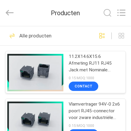
Dongguan
Penghui
Electronics
Producten
Co.,
Ltd..
All
Rights
Reserved.
HUIS
82
Alle producten
rj45 modulaire Jack
PRODUCTEN
11.2X14.6X15.6
Afmeting RJ11 RJ45
ONGEVEER
Jack met Nominale
ONS
Spanning 125V en
0.15 MOQ:1000
Vlamvertragende
CONTACT
Classificatie 94V-0
34
FABRIEKSREIS
De Hefboom van
Vlamvertrager 94V-0 2x6
poort RJ45-connector
KWALITEITSCONTROLE
RJ45 Ethernet
voor zware industriële
netwerken
0.15 MOQ:1000