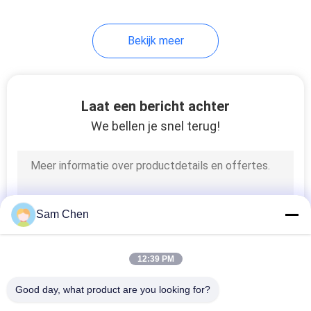
5
Bekijk meer
De Vrouwelijke
Schakelaar van USB
Laat een bericht achter
We bellen je snel terug!
25
rj45 vrouwelijke
Sam Chen
schakelaar
12:39 PM
Good day, what product are you looking for?