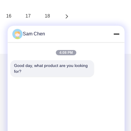
16
17
18
Sam Chen
4:08 PM
Good day, what product are you looking 
for?
Mail ons