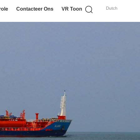
Dutch
role
Contacteer Ons
VR Toon