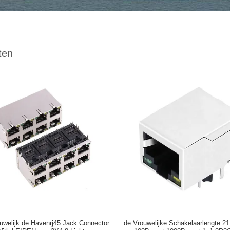
ten
uwelijk de Havenrj45 Jack Connector
de Vrouwelijke Schakelaarlengte 