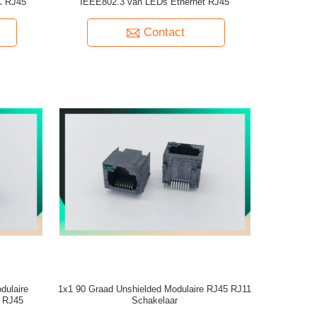
C RJ45
IEEE802.3 van LEDs Ethernet RJ45
Contact
dulaire
1x1 90 Graad Unshielded Modulaire RJ45 RJ11
 RJ45
Schakelaar