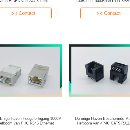
ith LEIDEN van 2X4 8 Licht
100Base-t 1000Base-t 1x1 8P8
Contact
Contact
e Enige Haven Hoogste Ingang 1000M
De enige Haven Beschermde Mo
efboom van PHC RJ45 Ethernet
Hefboom van 4P4C CAT5 RJ11