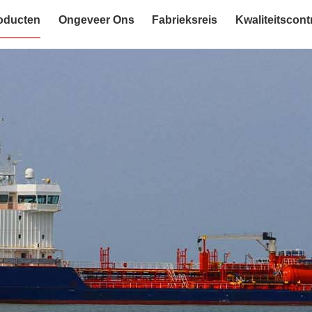
oducten
Ongeveer Ons
Fabrieksreis
Kwaliteitscont