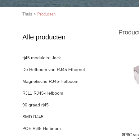
Thuis
>
Producten
Produc
Alle producten
rj45 modulaire Jack
De Hefboom van RJ45 Ethernet
Magnetische RJ45-Hefboom
RJ11 RJ45-Hefboom
90 graad rj45
SMD RJ45
POE Rj45 Hefboom
8P8C vro