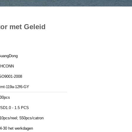
or met Geleid
uangDong
PHCONN
SO9001-2008
mt-119a-12f6-GY
00pcs
SD1.0 - 1.5 PCS
10pcs/reel; 550pcs/catron
4-30 het werkdagen