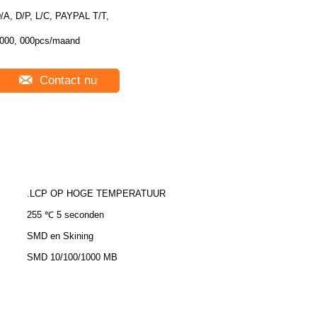
/A, D/P, L/C, PAYPAL T/T,
000, 000pcs/maand
Contact nu
.LCP OP HOGE TEMPERATUUR
255 ℃ 5 seconden
SMD en Skining
SMD 10/100/1000 MB