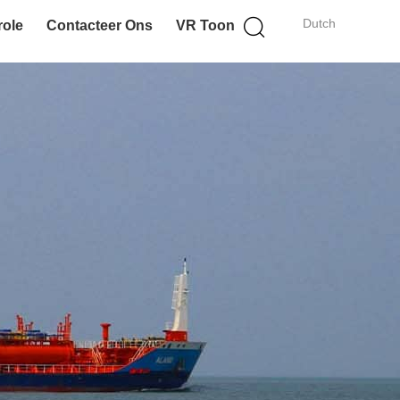
Dutch
role
Contacteer Ons
VR Toon