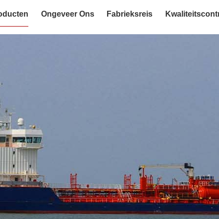
oducten
Ongeveer Ons
Fabrieksreis
Kwaliteitscont