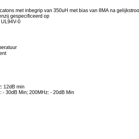
icatons met inbegrip van 350uH met bias van 8MA na gelijkstro
enzij gespecificeerd op
P UL94V-0
peratuur
ent
z: 12dB min
 - 30dB Min; 200MHz: - 20dB Min