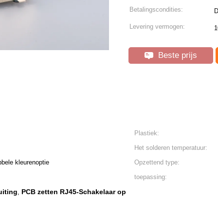
Betalingscondities:
D
Levering vermogen:
1
Beste prijs
Plastiek:
Het solderen temperatuur:
bbele kleurenoptie
Opzettend type:
toepassing:
uiting
PCB zetten RJ45-Schakelaar op
,