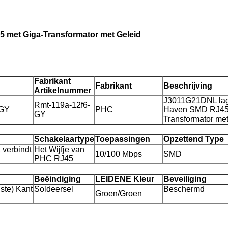
 met Giga-Transformator met Geleid
Fabrikant
Fabrikant
Beschrijving
Artikelnummer
J3011G21DNL lage
Rmt-119a-12f6-
-GY
PHC
Haven SMD RJ45 
GY
Transformator met
Schakelaartype
Toepassingen
Opzettend Type
 verbindt
Het Wijfje van
10/100 Mbps
SMD
PHC RJ45
Beëindiging
LEIDENE Kleur
Beveiliging
ste) Kant
Soldeersel
Beschermd
Groen/Groen