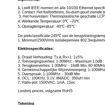
1.
Leeft IEEE-normen en alle 10/100 Ethernet specif
2. Contact: Het fosfoorbrons, 6u-duim goud vlamde t
3. Het huisvesten: Thermoplastische geschatte LC
4. Werkende Temperatuur: 0℃ --70℃
5. Opslagtemperatuur: -40℃--85℃
De piekclassificatie 245℃ van de terugvloeiingstem
1. Minimum1500Vrms isolatieperieee 802.3requirem
Elektrospecificaties:
1.
Draait Verhouding: Tx & Rx+1: 1±5%
2. Toevoegingsverlies: 1-30MHz: - Maximum 1.0dB
3. Terugkeerverlies: 1-30MHz: - 16dB Min; 60-80MH
4. Gemeenschappelijke Wijzeverwerping: 1-100MHz:
5. Overspraak: 1-100MHz: - 30dB Min
6. OCL: 100KHz, 0.1V, 8MADC: 350uH min
7. Hallo-pot: 1500VAC, 1mA, 1Sec
Loodvrij proces, volgzame RoHS
Tekening