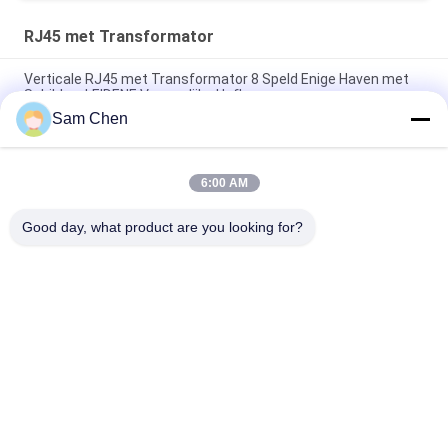
RJ45 met Transformator
Verticale RJ45 met Transformator 8 Speld Enige Haven met
Schild en LEIDENE Vrouwelijke Hefboom
Sam Chen
10/100 BASIS 1x1 de Schakelaar van Fpc Zif zonder LEIDEN
rms-007a-08w6-NL-m
6:00 AM
Gree Rj45 met Transformator, de Enige Haven van Rechte
hoekrj45 Giga lusje-op Geïntegreerde Magnetics Ethernet
Good day, what product are you looking for?
populaire categorieën
Alle
De Hefboom Van 
Rj45 Modulaire Jack
RJ45 Ethernet
Magnetische RJ45-
RJ11 RJ45-Hefboom
Hefboom