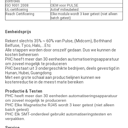
controles
ISO 9001:2008
OEM voor PULSE
UL-certificering
Actief milieubeleid
Reach Certificering
Elke module wordt 3 keer getest (niet alleen
batch getest)
Eenheidsprijs
Rekent slechts 35% ~ 60% van Pulse, (Midcom), Bothhand
Belfuse, Tyco, Halo,....Etc
Alle stappen worden door onszelf gedaan. Dus we kunnen de
kosten beheersen
PHC heeft meer dan 30 eenheden automatiseringsapparatuur
om zoveel mogelijk te produceren
PHC bestaat uit 3 ondergeschikte bedrijven, deels gevestigd in
Hunan, Hubei, Guangdong.
Met een grote schaal aan productielijnen kunnen we
kostenreductie in de meest mate bereiken
Productie & Testen
PHC heeft meer dan 30 eenheden automatiseringsapparatuur
om zoveel mogelijk te produceren
PHC Elke Magnetische RJ45 wordt 3 keer getest (niet alleen
batch getest)
PHC Elk SMT-onderdeel gebruikt automatiseringstesten en
verpakken.
Service