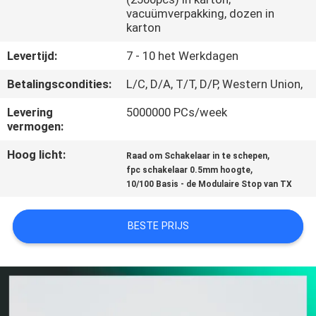
CONTACTEER
vacuümverpakking, dozen in
ONS
karton
Levertijd:
7 - 10 het Werkdagen
VR
Betalingscondities:
L/C, D/A, T/T, D/P, Western Union,
SHOW
Levering
5000000 PCs/week
vermogen:
SITEMAP
Hoog licht:
,
Raad om Schakelaar in te schepen
,
fpc schakelaar 0.5mm hoogte
10/100 Basis - de Modulaire Stop van TX
PRIVACY
POLICY
BESTE PRIJS