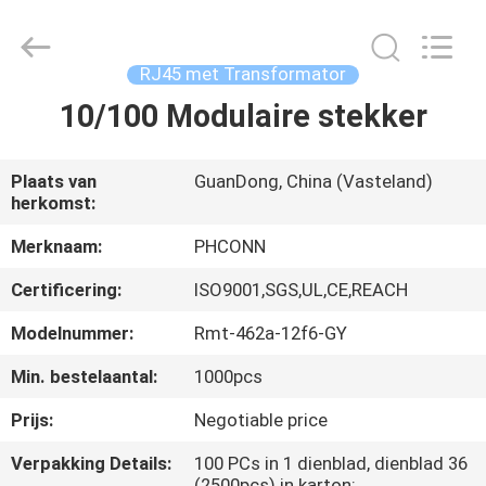
Dongguan
Penghui
Electronics
Co.,
Ltd..
RJ45 met Transformator
All
Rights
Reserved.
10/100 Modulaire stekker
HUIS
PRODUCTEN
Plaats van
GuanDong, China (Vasteland)
herkomst:
ONGEVEER
Merknaam:
PHCONN
ONS
Certificering:
ISO9001,SGS,UL,CE,REACH
Modelnummer:
Rmt-462a-12f6-GY
FABRIEKSREIS
Min. bestelaantal:
1000pcs
Prijs:
Negotiable price
KWALITEITSCONTROLE
Verpakking Details:
100 PCs in 1 dienblad, dienblad 36
(2500pcs) in karton;