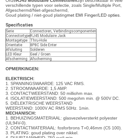
Onze
RJ45 Modulaire Connectoren
zijn beschikbaar in vele
verschillende typen voor selectie, zoals Single/Multiple Port,
Afgeschermd/Niet-afgeschermd,
Goud plating / niet-goud plating
met EMI Finger/LED opties.
Specificaties
Serie
Connectoren, Verbindingscomponenten
Connectortype
RJ45 Modulaire Jack
Montagetype
Thru-Hole
Orientatie
8P8C Side Enter
Afsluiting
Solderen
LED Kleur
Geel / Groen
Afscherming
Afscherming
OPMERKINGEN:
ELEKTRISCH:
1. SPANNINGSWAARDE: 125 VAC RMS.
2. STROOMWAARDE: 1,5 AMP.
3. CONTACTWEERSTAND: 50 milliohm max.
4. ISOLATIEWEERSTAND: 500 megohm min. @ 500V DC.
5. DIËLEKTRISCHE WEERSTAND
WEERSTAND: 1000V AC RMS 50Hz. 1min.
MECHANISCH:
1. BEHUIZINGSMATERIAAL: glasvezelversterkt polyester
(UL94V-0).
2. CONTACTMATERIAAL: fosforbrons T=0,46mm (C5 100).
3. PLATING: goud plating over nikkel.
4. DUURZAAMHEID: 750 cycli min.