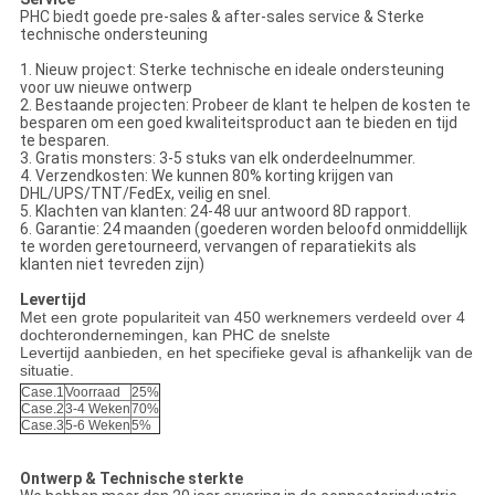
PHC biedt goede pre-sales & after-sales service & Sterke
technische ondersteuning
1. Nieuw project: Sterke technische en ideale ondersteuning
voor uw nieuwe ontwerp
2. Bestaande projecten: Probeer de klant te helpen de kosten te
besparen om een ​​goed kwaliteitsproduct aan te bieden en tijd
te besparen.
3. Gratis monsters: 3-5 stuks van elk onderdeelnummer.
4. Verzendkosten: We kunnen 80% korting krijgen van
DHL/UPS/TNT/FedEx, veilig en snel.
5. Klachten van klanten: 24-48 uur antwoord 8D rapport.
6. Garantie: 24 maanden (goederen worden beloofd onmiddellijk
te worden geretourneerd, vervangen of reparatiekits als
klanten niet tevreden zijn)
Levertijd
Met een grote populariteit van 450 werknemers verdeeld over 4
dochterondernemingen, kan PHC de snelste
Levertijd aanbieden, en het specifieke geval is afhankelijk van de
situatie.
Case.1
Voorraad
25%
Case.2
3-4 Weken
70%
Case.3
5-6 Weken
5%
Ontwerp & Technische sterkte