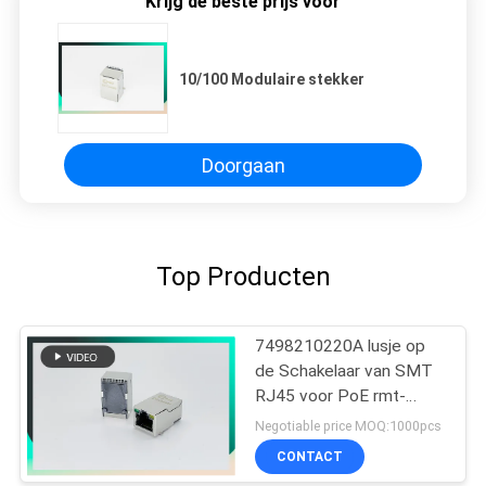
Krijg de beste prijs voor
10/100 Modulaire stekker
Doorgaan
Top Producten
7498210220A lusje op
de Schakelaar van SMT
RJ45 voor PoE rmt-
462a-12f6-GY
Negotiable price MOQ:1000pcs
CONTACT