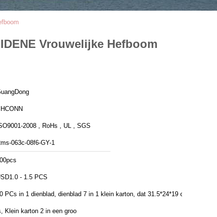
Hefboom
LEIDENE Vrouwelijke Hefboom
uangDong
PHCONN
SO9001-2008 , RoHs , UL , SGS
ms-063c-08f6-GY-1
00pcs
SD1.0 - 1.5 PCS
0 PCs in 1 dienblad, dienblad 7 in 1 klein karton, dat 31.5*24*19 cm
s, Klein karton 2 in een groo