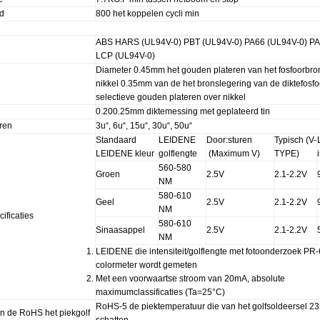
d
800 het koppelen cycli min
ABS HARS (UL94V-0) PBT (UL94V-0) PA66 (UL94V-0) PA
LCP (UL94V-0)
Diameter 0.45mm het gouden plateren van het fosfoorbro
nikkel 0.35mm van de het bronslegering van de diktefosfo
selectieve gouden plateren over nikkel
0.200.25mm diktemessing met geplateerd tin
ren
3u“, 6u“, 15u“, 30u“, 50u“
Standaard
LEIDENE
Door:sturen
Typisch (V-
LEIDENE kleur
golflengte
(Maximum V)
TYPE)
560-580
Groen
2.5V
2.1-2.2V
NM
580-610
Geel
2.5V
2.1-2.2V
NM
ificaties
580-610
Sinaasappel
2.5V
2.1-2.2V
NM
LEIDENE die intensiteit/golflengte met fotoonderzoek PR
colormeter wordt gemeten
Met een voorwaartse stroom van 20mA, absolute
maximumclassificaties (Ta=25°C)
RoHS-5 de piektemperatuur die van het golfsoldeersel 2
n de RoHS het piekgolf