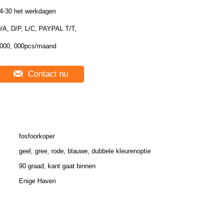
4-30 het werkdagen
/A, D/P, L/C, PAYPAL T/T,
000, 000pcs/maand
Contact nu
fosfoorkoper
geel, gree, rode, blauwe, dubbele kleurenoptie
90 graad, kant gaat binnen
Enige Haven