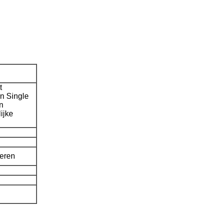
t
in Single
n
ijke
teren