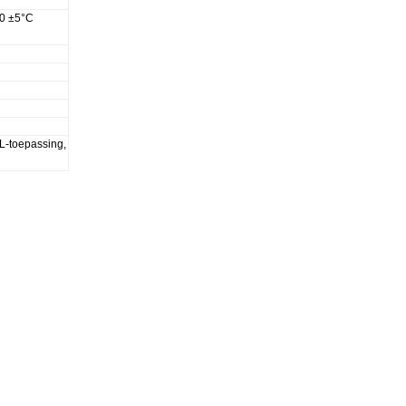
60 ±5°C
SL-toepassing,