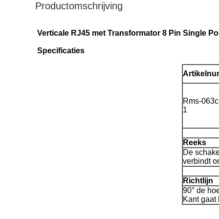
Productomschrijving
Verticale RJ45 met Transformator 8 Pin Single P
Specificaties
Artikeln
Rms-063c
1
Reeks
De schake
verbindt o
Richtlijn
90° de hoe
Kant gaat