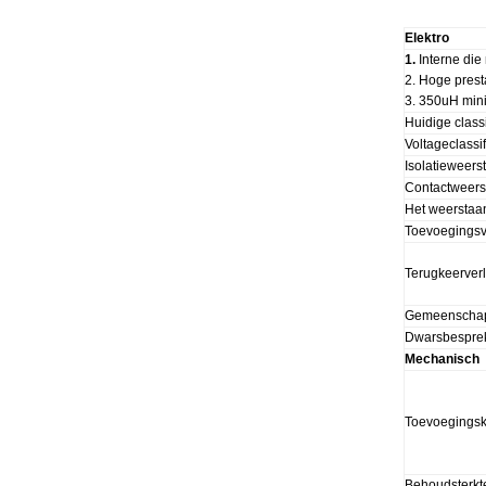
Elektro
1.
Interne die
2. Hoge prest
3. 350uH min
Huidige classi
Voltageclassif
Isolatieweers
Contactweers
Het weerstaa
Toevoegingsv
Terugkeerverl
Gemeenschapp
Dwarsbespre
Mechanisch
Toevoegingsk
Behoudsterkt