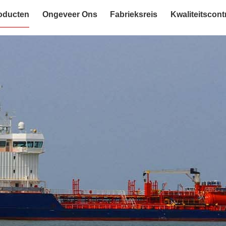
oducten
Ongeveer Ons
Fabrieksreis
Kwaliteitscont