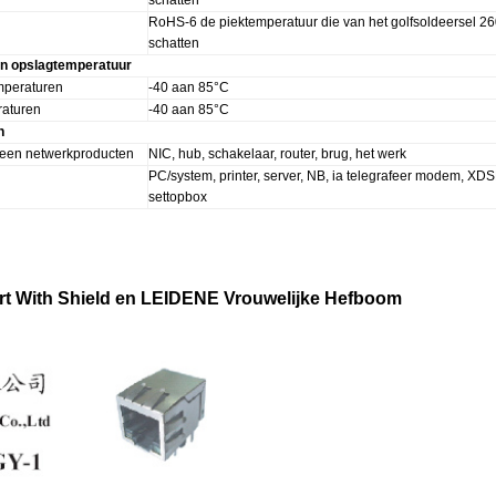
schatten
RoHS-6 de piektemperatuur die van het golfsoldeersel 2
schatten
en opslagtemperatuur
mperaturen
-40 aan 85°C
aturen
-40 aan 85°C
n
 een netwerkproducten
NIC, hub, schakelaar, router, brug, het werk
PC/system, printer, server, NB, ia telegrafeer modem, XD
settopbox
ort With Shield en LEIDENE Vrouwelijke Hefboom