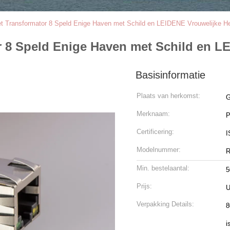
et Transformator 8 Speld Enige Haven met Schild en LEIDENE Vrouwelijke 
or 8 Speld Enige Haven met Schild en 
Basisinformatie
Plaats van herkomst:
G
Merknaam:
Certificering:
I
Modelnummer:
R
Min. bestelaantal:
5
Prijs:
U
Verpakking Details:
8
i