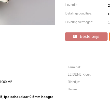
Levertijd:
2
Betalingscondities:
D
Levering vermogen:
1
Beste prijs
Terminal:
LEIDENE Kleur:
/1000 MB
Richtlijn:
Haven:
if
fpc schakelaar 0.5mm hoogte
,