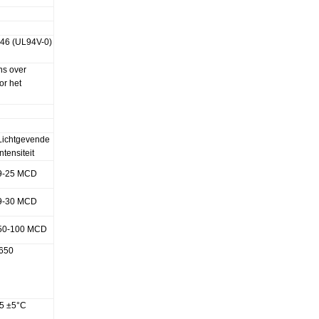
46 (UL94V-0)
ns over
or het
Lichtgevende
intensiteit
9-25 MCD
9-30 MCD
50-100 MCD
-650
35 ±5°C