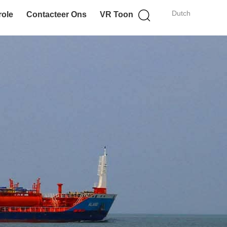
Dutch
role
Contacteer Ons
VR Toon