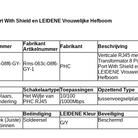
ort With Shield en LEIDENE Vrouwelijke Hefboom
Fabrikant
ummer
Fabrikant
Beschrijving
Artikelnummer
Verticale RJ45 me
Transformator 8 P
-08f6-GY-
Rms-063c-08f6-
PHC
Port With Shield e
GY-1
LEIDENE Vrouwel
Hefboom
Schakelaartype
Toepassingen
Opzettend Type
laars,
Het Wijfje van
10/100
tussenvoegselpla
nderling
PHC RJ45
/1000Mbps
Beëindiging
LEIDENE Kleur
Beveiliging
k (Juiste)
Soldeersel
Beschermd
G/Y
 binnen