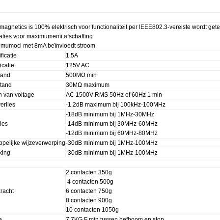
 magnetics is 100% elektrisch voor functionaliteit per IEEE802.3-vereiste wordt gete
aties voor maximumemi afschaffing
imumocl met 8mA beïnvloedt stroom
ficatie
1.5A
icatie
125V AC
tand
500MΩ min
tand
30MΩ maximum
n van voltage
AC 1500V RMS 50Hz of 60Hz 1 min
erlies
-1.2dB maximum bij 100kHz-100MHz
-18dB minimum bij 1MHz-30MHz
ies
-14dB minimum bij 30MHz-60MHz
-12dB minimum bij 60MHz-80MHz
elijke wijzeverwerping
-30dB minimum bij 1MHz-100MHz
king
-30dB minimum bij 1MHz-100MHz
2 contacten 350g
4 contacten 500g
racht
6 contacten 750g
8 contacten 900g
10 contacten 1050g
e
7.7KG.F min tussen hefboom en stop