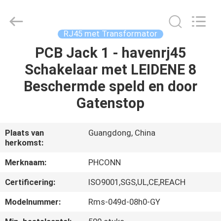
Dongguan
Penghui
Electronics
Co.,
Ltd..
RJ45 met Transformator
All
Rights
Reserved.
PCB Jack 1 - havenrj45
HUIS
Schakelaar met LEIDENE 8
PRODUCTEN
Beschermde speld en door
Gatenstop
ONGEVEER
ONS
Plaats van
Guangdong, China
herkomst:
FABRIEKSREIS
Merknaam:
PHCONN
Certificering:
ISO9001,SGS,UL,CE,REACH
KWALITEITSCONTROLE
Modelnummer:
Rms-049d-08h0-GY