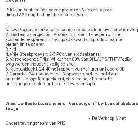
PHC-van Aanbiedings goede pre-sales & naverkoop de
dienst &Strong technische ondersteuning
1.
Nieuw Project: Sterke technische en ideale steun uw nieuw ontwer
2. Bestaande projecten: Probeer om klant te helpen om de
kosten te besparen om het goede kwaliteitsproduct aan te
bieden en te sparen
3. tijd.
4. Vrije Steekproeven: 3-5 PCs van elk deelaantal
5. Verschepende Prijs: Wij kunnen 80% van DHL/UPS/TNT/FedEx
weg worden, houdend veilig en snel.
6. Klantenklacht: 24-48 het rapport van het urenantwoord 8D
7. Garantie: 24 maanden (de Koopwaar wordt beloofd om
onmiddellijk zijn teruggekeerd, vervanging, of reparatie
uitrustingen als de klanten niet tevreden zijn)
Wens Uw Beste Leverancier en Verdediger in Uw Lan schakelaar
te zijn
- De Verkoop & het
Ondersteuningsteam van PHC