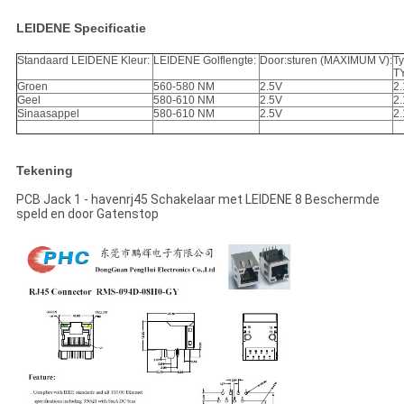
LEIDENE Specificatie
Standaard LEIDENE Kleur:
LEIDENE Golflengte:
Door:sturen (MAXIMUM V):
Ty
T
Groen
560-580 NM
2.5V
2.
Geel
580-610 NM
2.5V
2.
Sinaasappel
580-610 NM
2.5V
2.
Tekening
PCB Jack 1 - havenrj45 Schakelaar met LEIDENE 8 Beschermde
speld en door Gatenstop