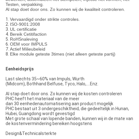
Testen, verpakking.
Al stap doet door ons. Zo kunnen wij de kwaliteit controleren.
1.
Vervaardigd onder strikte controles.
2.
ISO-9001:2008
3.
UL certificatie
4.
Bereik Cetitifaction
5.
RoHSnaleving
6.
OEM voor IMPULS
7.
Actief Milieubeleid
8.
Elke module geteste 3times (niet alleen geteste partij)
Eenheidsprijs
Last slechts 35~60% van Impuls, Wurth
(Midcom), Bothhand Belfuse, Tyco, Halo,….Enz.
Al stap doet door ons. Zo kunnen wij de kosten controleren
PHC heeft het materiaal van de meer
dan 30 eenhedenautomatisering aan product mogelijk
PHC bestaat uit 3 ondergeschiktheid, die gedeeltelijk in Hunan,
Hubei, Guangdong wordt gevestigd
Met grote schaal van lopende banden, kunnen wij in de mate van
de kostenvermindering bereiken hoogstens
Design&Technicalsterkte