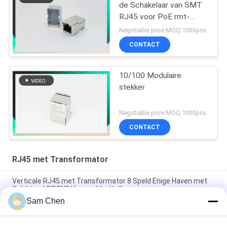
de Schakelaar van SMT
RJ45 voor PoE rmt-
462a-12f6-GY
Negotiable price MOQ:1000pcs
CONTACT
10/100 Modulaire
stekker
Negotiable price MOQ:1000pcs
CONTACT
RJ45 met Transformator
Verticale RJ45 met Transformator 8 Speld Enige Haven met
Schild en LEIDENE Vrouwelijke Hefboom
Sam Chen
10/100 BASIS 1x1 de Schakelaar van Fpc Zif zonder LEIDEN
rms-007a-08w6-NL-m