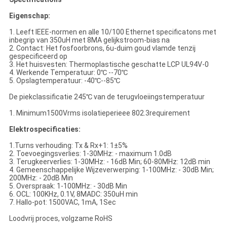
Eigenschap:
1. Leeft IEEE-normen en alle 10/100 Ethernet specificatons met
inbegrip van 350uH met 8MA gelijkstroom-bias na
2. Contact: Het fosfoorbrons, 6u-duim goud vlamde tenzij
gespecificeerd op
3. Het huisvesten: Thermoplastische geschatte LCP UL94V-0
4. Werkende Temperatuur: 0℃ --70℃
5. Opslagtemperatuur: -40℃--85℃
De piekclassificatie 245℃ van de terugvloeiingstemperatuur
1. Minimum1500Vrms isolatieperieee 802.3requirement
Elektrospecificaties:
1.Turns verhouding: Tx & Rx+1: 1±5%
2. Toevoegingsverlies: 1-30MHz: - maximum 1.0dB
3. Terugkeerverlies: 1-30MHz: - 16dB Min; 60-80MHz: 12dB min
4. Gemeenschappelijke Wijzeverwerping: 1-100MHz: - 30dB Min;
200MHz: - 20dB Min
5. Overspraak: 1-100MHz: - 30dB Min
6. OCL: 100KHz, 0.1V, 8MADC: 350uH min
7. Hallo-pot: 1500VAC, 1mA, 1Sec
Loodvrij proces, volgzame RoHS