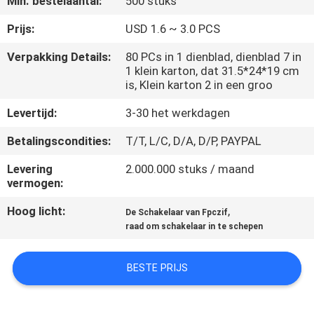
Min. bestelaantal:
500 stuks
CONTACTEER
ONS
Prijs:
USD 1.6 ~ 3.0 PCS
Verpakking Details:
80 PCs in 1 dienblad, dienblad 7 in
1 klein karton, dat 31.5*24*19 cm
VR
is, Klein karton 2 in een groo
SHOW
Levertijd:
3-30 het werkdagen
SITEMAP
Betalingscondities:
T/T, L/C, D/A, D/P, PAYPAL
Levering
2.000.000 stuks / maand
vermogen:
PRIVACY
POLICY
Hoog licht:
,
De Schakelaar van Fpczif
raad om schakelaar in te schepen
BESTE PRIJS