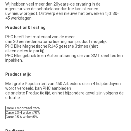
Wij hebben veel meer dan 20years-de ervaring in de
ingenieur van de schakelaarindustrie kan steunen
uw nieuw project. Ontwerp een nieuwe het bewerken tijd: 30-
45 werkdagen
Production&Testing
PHC heeft het materiaal van de meer
dan 30 eenhedenautomatisering aan product mogelijk
PHC Elke Magnetische RJ45 geteste 3times (niet
alleen geteste partij)
PHC Elke gebruikte en Automatisering die van SMT deel testen
inpakken.
Productietijd
Met grote Populariteit van 450 Arbeiders die in 4 hulpbedrijven
wordt verdeeld, kan PHC aanbieden
de snelste Productietijd, en het bijzondere geval zijn volgens de
situatie.
Case.1
Voorraad
25%
Case.2
3-4 weken
70%
Case.3
5-6 weken
5%
De dienst