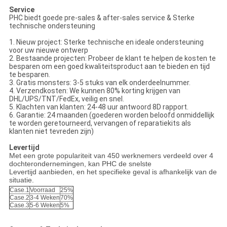
Service
PHC biedt goede pre-sales & after-sales service & Sterke
technische ondersteuning
1. Nieuw project: Sterke technische en ideale ondersteuning
voor uw nieuwe ontwerp
2. Bestaande projecten: Probeer de klant te helpen de kosten te
besparen om een ​​goed kwaliteitsproduct aan te bieden en tijd
te besparen.
3. Gratis monsters: 3-5 stuks van elk onderdeelnummer.
4. Verzendkosten: We kunnen 80% korting krijgen van
DHL/UPS/TNT/FedEx, veilig en snel.
5. Klachten van klanten: 24-48 uur antwoord 8D rapport.
6. Garantie: 24 maanden (goederen worden beloofd onmiddellijk
te worden geretourneerd, vervangen of reparatiekits als
klanten niet tevreden zijn)
Levertijd
Met een grote populariteit van 450 werknemers verdeeld over 4
dochterondernemingen, kan PHC de snelste
Levertijd aanbieden, en het specifieke geval is afhankelijk van de
situatie.
Case.1
Voorraad
25%
Case.2
3-4 Weken
70%
Case.3
5-6 Weken
5%