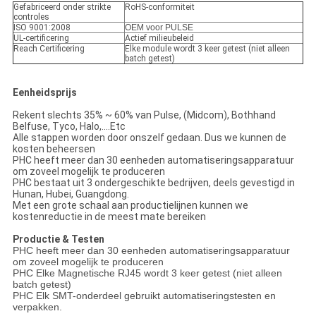
Gefabriceerd onder strikte
RoHS-conformiteit
controles
ISO 9001:2008
OEM voor PULSE
UL-certificering
Actief milieubeleid
Reach Certificering
Elke module wordt 3 keer getest (niet alleen
batch getest)
Eenheidsprijs
Rekent slechts 35% ~ 60% van Pulse, (Midcom), Bothhand
Belfuse, Tyco, Halo,....Etc
Alle stappen worden door onszelf gedaan. Dus we kunnen de
kosten beheersen
PHC heeft meer dan 30 eenheden automatiseringsapparatuur
om zoveel mogelijk te produceren
PHC bestaat uit 3 ondergeschikte bedrijven, deels gevestigd in
Hunan, Hubei, Guangdong.
Met een grote schaal aan productielijnen kunnen we
kostenreductie in de meest mate bereiken
Productie & Testen
PHC heeft meer dan 30 eenheden automatiseringsapparatuur
om zoveel mogelijk te produceren
PHC Elke Magnetische RJ45 wordt 3 keer getest (niet alleen
batch getest)
PHC Elk SMT-onderdeel gebruikt automatiseringstesten en
verpakken.