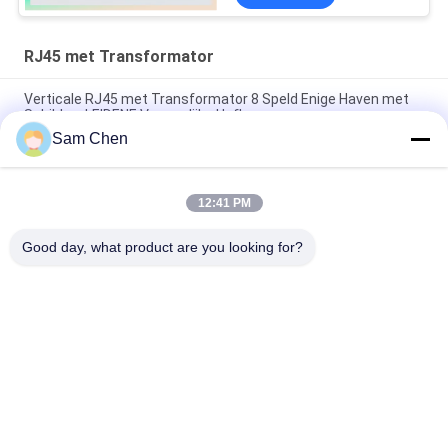
RJ45 met Transformator
Verticale RJ45 met Transformator 8 Speld Enige Haven met
Schild en LEIDENE Vrouwelijke Hefboom
Sam Chen
10/100 BASIS 1x1 de Schakelaar van Fpc Zif zonder LEIDEN
rms-007a-08w6-NL-m
12:41 PM
Gree Rj45 met Transformator, de Enige Haven van Rechte
hoekrj45 Giga lusje-op Geïntegreerde Magnetics Ethernet
Good day, what product are you looking for?
populaire categorieën
Alle
De Hefboom Van 
Rj45 Modulaire Jack
RJ45 Ethernet
Magnetische RJ45-
RJ11 RJ45-Hefboom
Hefboom