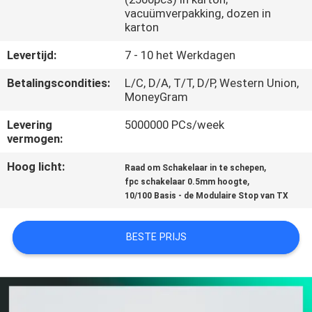
CONTACTEER
vacuümverpakking, dozen in
ONS
karton
Levertijd:
7 - 10 het Werkdagen
VR
Betalingscondities:
L/C, D/A, T/T, D/P, Western Union,
SHOW
MoneyGram
Levering
5000000 PCs/week
vermogen:
SITEMAP
Hoog licht:
,
Raad om Schakelaar in te schepen
,
fpc schakelaar 0.5mm hoogte
PRIVACY
10/100 Basis - de Modulaire Stop van TX
POLICY
BESTE PRIJS