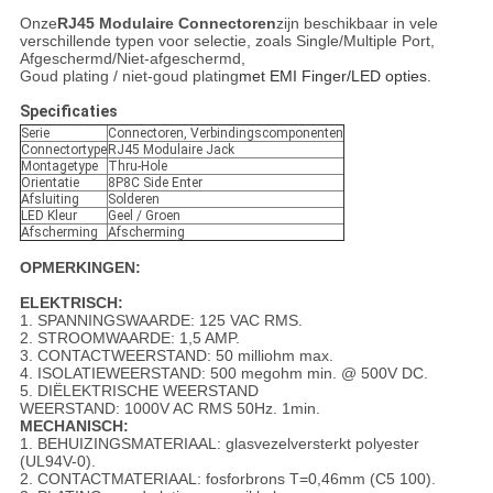
Onze
RJ45 Modulaire Connectoren
zijn beschikbaar in vele
verschillende typen voor selectie, zoals Single/Multiple Port,
Afgeschermd/Niet-afgeschermd,
Goud plating / niet-goud plating
met EMI Finger/LED opties.
Specificaties
Serie
Connectoren, Verbindingscomponenten
Connectortype
RJ45 Modulaire Jack
Montagetype
Thru-Hole
Orientatie
8P8C Side Enter
Afsluiting
Solderen
LED Kleur
Geel / Groen
Afscherming
Afscherming
OPMERKINGEN:
ELEKTRISCH:
1. SPANNINGSWAARDE: 125 VAC RMS.
2. STROOMWAARDE: 1,5 AMP.
3. CONTACTWEERSTAND: 50 milliohm max.
4. ISOLATIEWEERSTAND: 500 megohm min. @ 500V DC.
5. DIËLEKTRISCHE WEERSTAND
WEERSTAND: 1000V AC RMS 50Hz. 1min.
MECHANISCH:
1. BEHUIZINGSMATERIAAL: glasvezelversterkt polyester
(UL94V-0).
2. CONTACTMATERIAAL: fosforbrons T=0,46mm (C5 100).