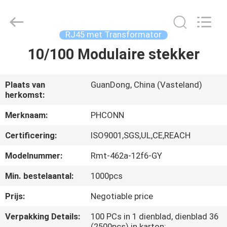
Dongguan
Penghui
Electronics
Co.,
Ltd..
RJ45 met Transformator
All
Rights
Reserved.
10/100 Modulaire stekker
HUIS
PRODUCTEN
Plaats van
GuanDong, China (Vasteland)
herkomst:
ONGEVEER
Merknaam:
PHCONN
ONS
Certificering:
ISO9001,SGS,UL,CE,REACH
Modelnummer:
Rmt-462a-12f6-GY
FABRIEKSREIS
Min. bestelaantal:
1000pcs
Prijs:
Negotiable price
KWALITEITSCONTROLE
Verpakking Details:
100 PCs in 1 dienblad, dienblad 36
(2500pcs) in karton;