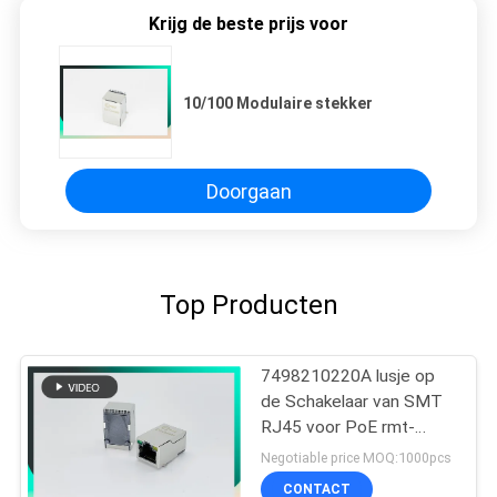
Krijg de beste prijs voor
10/100 Modulaire stekker
Doorgaan
Top Producten
7498210220A lusje op
de Schakelaar van SMT
RJ45 voor PoE rmt-
462a-12f6-GY
Negotiable price MOQ:1000pcs
CONTACT