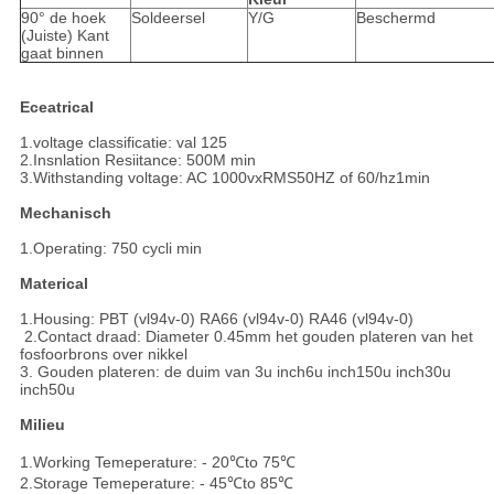
90° de hoek
Soldeersel
Y/G
Beschermd
(Juiste) Kant
gaat binnen
Eceatrical
1.voltage classificatie: val 125
2.Insnlation Resiitance: 500M min
3.Withstanding voltage: AC 1000vxRMS50HZ of 60/hz1min
Mechanisch
1.Operating: 750 cycli min
Materical
1.Housing: PBT (vl94v-0) RA66 (vl94v-0) RA46 (vl94v-0)
2.Contact draad: Diameter 0.45mm het gouden plateren van het
fosfoorbrons over nikkel
3. Gouden plateren: de duim van 3u inch6u inch150u inch30u
inch50u
Milieu
1.Working Temeperature: - 20℃to 75℃
2.Storage Temeperature: - 45℃to 85℃