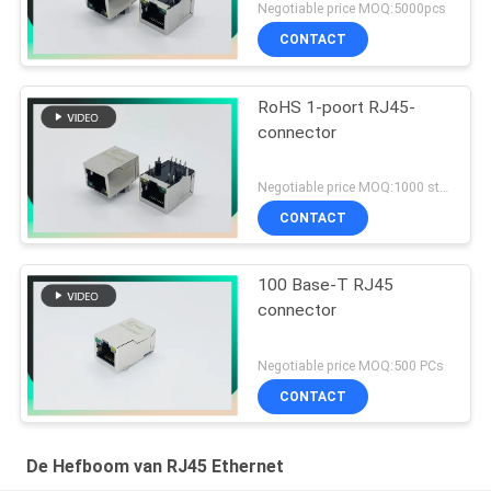
magnetics met G/Y LEDs
Negotiable price MOQ:5000pcs
CONTACT
RoHS 1-poort RJ45-
connector
Negotiable price MOQ:1000 stuks
CONTACT
100 Base-T RJ45
connector
Negotiable price MOQ:500 PCs
CONTACT
De Hefboom van RJ45 Ethernet