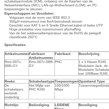
schakelaarmodule (ICM), ontwierp om de Kaarten van de
Netwerkinterface (NIC), LAN-op-Motherboard (LOM), en PC-
toepassingen te steunen.
Eigenschappen en Voordelen:
Volgzaam met de norm van IEEE 802,3
350µH minimumocl met 8mA beïnvloedt stroom
Geschikt voor KAT 5 en 6 Snelle Ethernet kabel of beter UTP
Hoge prestaties voor maximumemi afschaffing
Van de het soldeerseltemperatuur van de RoHS de piekgolf
classificatie 260°C
Specificaties
Artikelnummer
Fabrikant
Fabrikant
Beschrijving
Artikelnummer
Rms-007c-
Rms-007c-08f6-
PHC
1 x 1 Haven RJ45
08f6-GY
GY
Modulaire Jack, de
Modulaire Schakela
van 100Base RJ45
Reeks
Schakelaartype
Toepassingen
Opzettend Type
De
Het Wijfje van
100/1000
Tussenvoegselinstal
schakelaars,
PHC RJ45
Mbps
verbindt
onderling
Richtlijn
Beëindiging
LEIDENE
Beveiliging
Kleur