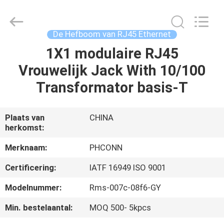
Dongguan
Penghui
Electronics
Co.,
Ltd..
De Hefboom van RJ45 Ethernet
All
Rights
Reserved.
1X1 modulaire RJ45
HUIS
Vrouwelijk Jack With 10/100
PRODUCTEN
Transformator basis-T
ONGEVEER
Plaats van
CHINA
herkomst:
ONS
Merknaam:
PHCONN
FABRIEKSREIS
Certificering:
IATF 16949 ISO 9001
Modelnummer:
Rms-007c-08f6-GY
KWALITEITSCONTROLE
Min. bestelaantal:
MOQ 500- 5kpcs