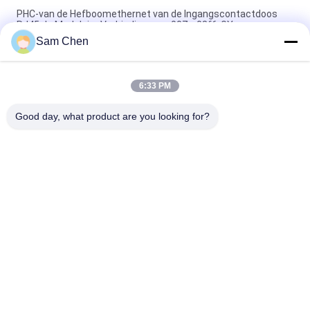
PHC-van de Hefboomethernet van de Ingangscontactdoos
RJ45 de Modulaire Verbinding rms-007c-08f6-GY
Sam Chen
Magnetische RJ45 Ethernet Jack RMA-392G-160F13-22 2 x 8
Haven PBT
6:33 PM
RJ45-de Enige Haven van de Netwerkhaven 8P8C Netwerk van
180 Graad het Hoogste Entery
Good day, what product are you looking for?
populaire categorieën
Alle
De Hefboom Van 
Rj45 Modulaire Jack
RJ45 Ethernet
Magnetische RJ45-
RJ11 RJ45-Hefboom
Hefboom
90 Graad Rj45
SMD RJ45
De Schakelaar Van 