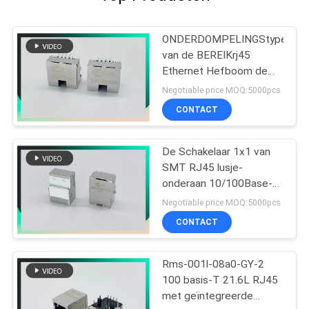
ONDERDOMPELINGStype
van de BEREIKrj45
Ethernet Hefboom de
Schakelaar met LEIDENE
Negotiable price MOQ:5000pcs
8P8C compenseerde
CONTACT
Type met Klemmen
De Schakelaar 1x1 van
SMT RJ45 lusje-
onderaan 10/100Base-t
MIC26023-5134W-LF3
Negotiable price MOQ:5000pcs
PHCONN
CONTACT
Rms-001l-08a0-GY-2
100 basis-T 21.6L RJ45
met geïntegreerde