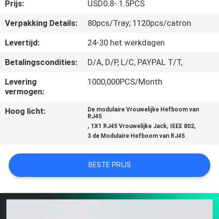
CONTACTEER
Prijs:
USD0.8- 1.5PCS
ONS
Verpakking Details:
80pcs/Tray; 1120pcs/catron
Levertijd:
24-30 het werkdagen
VR
Betalingscondities:
D/A, D/P, L/C, PAYPAL T/T,
SHOW
Levering
1000,000PCS/Month
vermogen:
SITEMAP
Hoog licht:
De modulaire Vrouwelijke Hefboom van
RJ45
,
,
,
1X1 RJ45 Vrouwelijke Jack
IEEE 802
PRIVACY
3 de Modulaire Hefboom van RJ45
POLICY
BESTE PRIJS