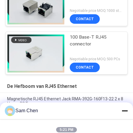
Negotiable price MOQ:1000 stuks
CONTACT
100 Base-T RJ45
connector
Negotiable price MOQ:500 PCs
CONTACT
De Hefboom van RJ45 Ethernet
Magnetische RJ45 Ethernet Jack RMA-392G-160F13-22 2 x 8
Haven PBT
Sam Chen
RJ45-de Enige Haven van de Netwerkhaven 8P8C Netwerk van
180 Graad het Hoogste Entery
5:21 PM
Witte Vrouwelijke de Hefboom8p8c Enige Haven die van RJ45