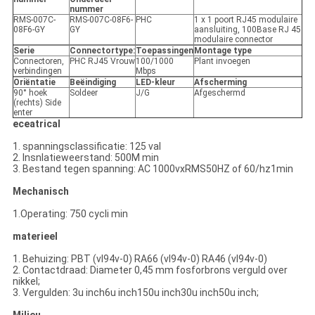
nummer
RMS-007C-
RMS-007C-08F6-
PHC
1 x 1 poort RJ45 modulaire
08F6-GY
GY
aansluiting, 100Base RJ 45
modulaire connector
Serie
Connectortype:
Toepassingen
Montage type
Connectoren,
PHC RJ45 Vrouw
100/1000
Plant invoegen
verbindingen
Mbps
Oriëntatie
Beëindiging
LED-kleur
Afscherming
90° hoek
Soldeer
J/G
Afgeschermd
(rechts) Side
enter
eceatrical
1. spanningsclassificatie: 125 val
2. Insnlatieweerstand: 500M min
3. Bestand tegen spanning: AC 1000vxRMS50HZ of 60/hz1min
Mechanisch
1.Operating: 750 cycli min
materieel
1. Behuizing: PBT (vl94v-0) RA66 (vl94v-0) RA46 (vl94v-0)
2. Contactdraad: Diameter 0,45 mm fosforbrons verguld over
nikkel;
3. Vergulden: 3u inch6u inch150u inch30u inch50u inch;