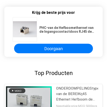
Krijg de beste prijs voor
PHC-van de Hefboomethernet van
de Ingangscontactdoos RJ45 de
Modulaire Verbinding rms-007c-
08f6-GY
Doorgaan
Top Producten
ONDERDOMPELINGStype
van de BEREIKrj45
Ethernet Hefboom de
Schakelaar met LEIDENE
Negotiable price MOQ:5000pcs