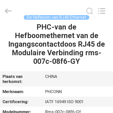
Dongguan
Penghui
Electronics
Co.,
Ltd..
De Hefboom van RJ45 Ethernet
All
Rights
Reserved.
PHC-van de
HUIS
Hefboomethernet van de
PRODUCTEN
Ingangscontactdoos RJ45 de
Modulaire Verbinding rms-
ONGEVEER
007c-08f6-GY
ONS
Plaats van
CHINA
herkomst:
FABRIEKSREIS
Merknaam:
PHCONN
KWALITEITSCONTROLE
Certificering:
IATF 16949 ISO 9001
Modelnummer:
Rms-007c-08f6-GY