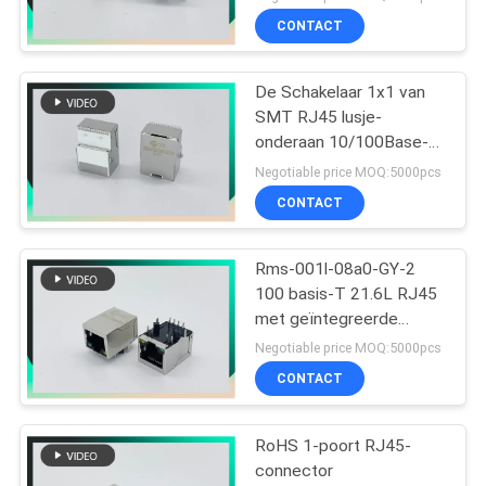
8P8C compenseerde
CONTACT
Type met Klemmen
De Schakelaar 1x1 van
SMT RJ45 lusje-
onderaan 10/100Base-t
MIC26023-5134W-LF3
Negotiable price MOQ:5000pcs
PHCONN
CONTACT
Rms-001l-08a0-GY-2
100 basis-T 21.6L RJ45
met geïntegreerde
magnetics met G/Y LEDs
Negotiable price MOQ:5000pcs
CONTACT
RoHS 1-poort RJ45-
connector