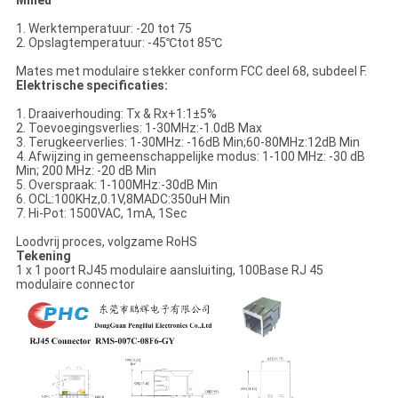
Milieu
1. Werktemperatuur: -20 tot 75
2. Opslagtemperatuur: -45℃tot 85℃
Mates met modulaire stekker conform FCC deel 68, subdeel F.
Elektrische specificaties:
1. Draaiverhouding: Tx & Rx+1:1±5%
2. Toevoegingsverlies: 1-30MHz:-1.0dB Max
3. Terugkeerverlies: 1-30MHz: -16dB Min;60-80MHz:12dB Min
4. Afwijzing in gemeenschappelijke modus: 1-100 MHz: -30 dB
Min; 200 MHz: -20 dB Min
5. Overspraak: 1-100MHz:-30dB Min
6. OCL:100KHz,0.1V,8MADC:350uH Min
7. Hi-Pot: 1500VAC, 1mA, 1Sec
Loodvrij proces, volgzame RoHS
Tekening
1 x 1 poort RJ45 modulaire aansluiting, 100Base RJ 45
modulaire connector