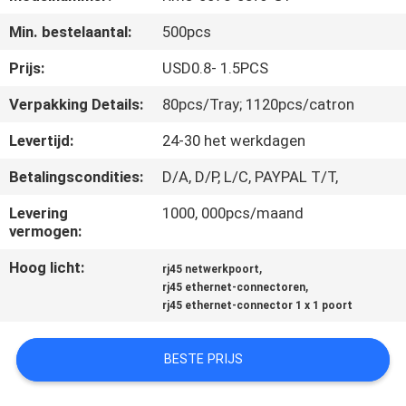
CONTACTEER
Min. bestelaantal:
500pcs
ONS
Prijs:
USD0.8- 1.5PCS
VR
Verpakking Details:
80pcs/Tray; 1120pcs/catron
SHOW
Levertijd:
24-30 het werkdagen
Betalingscondities:
D/A, D/P, L/C, PAYPAL T/T,
SITEMAP
Levering
1000, 000pcs/maand
vermogen:
PRIVACY
Hoog licht:
,
POLICY
rj45 netwerkpoort
,
rj45 ethernet-connectoren
rj45 ethernet-connector 1 x 1 poort
BESTE PRIJS