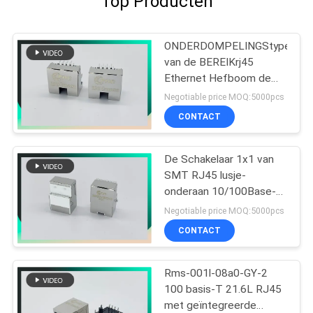
Top Producten
ONDERDOMPELINGStype
van de BEREIKrj45
Ethernet Hefboom de
Schakelaar met LEIDENE
Negotiable price MOQ:5000pcs
8P8C compenseerde
CONTACT
Type met Klemmen
De Schakelaar 1x1 van
SMT RJ45 lusje-
onderaan 10/100Base-t
MIC26023-5134W-LF3
Negotiable price MOQ:5000pcs
PHCONN
CONTACT
Rms-001l-08a0-GY-2
100 basis-T 21.6L RJ45
met geïntegreerde