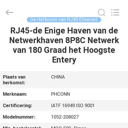
Dongguan
Penghui
Electronics
Co.,
Ltd..
De Hefboom van RJ45 Ethernet
All
Rights
Reserved.
RJ45-de Enige Haven van de
HUIS
Netwerkhaven 8P8C Netwerk
PRODUCTEN
van 180 Graad het Hoogste
Entery
ONGEVEER
ONS
Plaats van
CHINA
herkomst:
FABRIEKSREIS
Merknaam:
PHCONN
Certificering:
IATF 16949 ISO 9001
KWALITEITSCONTROLE
Modelnummer:
1052-208027