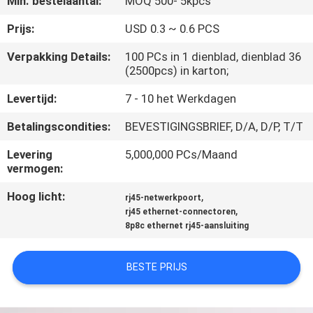
Min. bestelaantal:
MOQ 500- 5kpcs
CONTACTEER
ONS
Prijs:
USD 0.3 ~ 0.6 PCS
Verpakking Details:
100 PCs in 1 dienblad, dienblad 36
(2500pcs) in karton;
VR
SHOW
Levertijd:
7 - 10 het Werkdagen
Betalingscondities:
BEVESTIGINGSBRIEF, D/A, D/P, T/T
SITEMAP
Levering
5,000,000 PCs/Maand
vermogen:
PRIVACY
Hoog licht:
,
rj45-netwerkpoort
POLICY
,
rj45 ethernet-connectoren
8p8c ethernet rj45-aansluiting
BESTE PRIJS