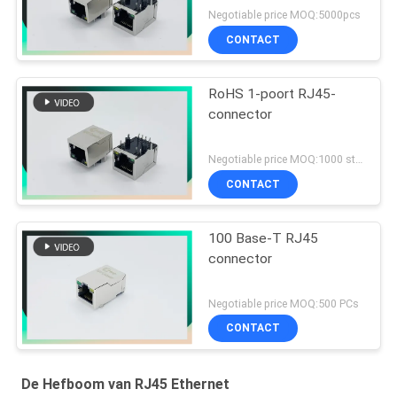
magnetics met G/Y LEDs
Negotiable price MOQ:5000pcs
CONTACT
RoHS 1-poort RJ45-
connector
Negotiable price MOQ:1000 stuks
CONTACT
100 Base-T RJ45
connector
Negotiable price MOQ:500 PCs
CONTACT
De Hefboom van RJ45 Ethernet