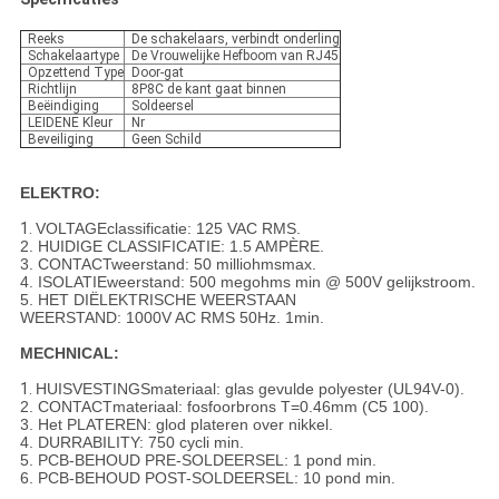
Reeks
De schakelaars, verbindt onderling
Schakelaartype
De Vrouwelijke Hefboom van RJ45
Opzettend Type
Door-gat
Richtlijn
8P8C de kant gaat binnen
Beëindiging
Soldeersel
LEIDENE Kleur
Nr
Beveiliging
Geen Schild
ELEKTRO:
1.
VOLTAGEclassificatie: 125 VAC RMS.
2. HUIDIGE CLASSIFICATIE: 1.5 AMPÈRE.
3. CONTACTweerstand: 50 milliohmsmax.
4. ISOLATIEweerstand: 500 megohms min @ 500V gelijkstroom.
5. HET DIËLEKTRISCHE WEERSTAAN
WEERSTAND: 1000V AC RMS 50Hz. 1min.
MECHNICAL:
1.
HUISVESTINGSmateriaal: glas gevulde polyester (UL94V-0).
2. CONTACTmateriaal: fosfoorbrons T=0.46mm (C5 100).
3. Het PLATEREN: glod plateren over nikkel.
4. DURRABILITY: 750 cycli min.
5. PCB-BEHOUD PRE-SOLDEERSEL: 1 pond min.
6. PCB-BEHOUD POST-SOLDEERSEL: 10 pond min.