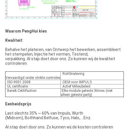
Waarom PengHui kies
Kwaliteit:
Behalve het plateren, van Ontwerp het bewerken, assembleert
het stempelen, Injectie het vormen, Testend,
verpakking. Al stap doet door ons. Zo kunnen wij de kwaliteit
controleren.
RoHSnaleving
Vervaardigd onder strikte controles
ISO-9001:2008
OEM voor IMPULS
UL certificatie
Actief Milieubeleid
Bereik Cetitifaction
Elke module geteste 3times (niet
alleen geteste partij)
Eenheidsprijs
Last slechts 35% ~ 60% van Impuls, Wurth
(Midcom), Bothhand Belfuse, Tyco, Halo,….Enz.
Al stap doet door ons. Zo kunnen wij de kosten controleren