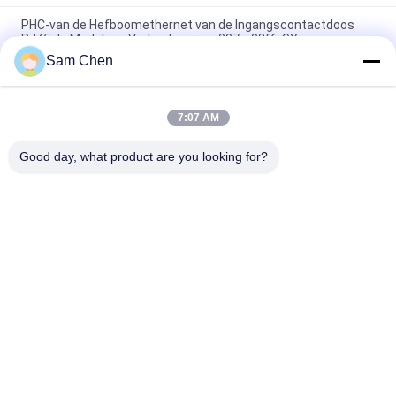
PHC-van de Hefboomethernet van de Ingangscontactdoos
RJ45 de Modulaire Verbinding rms-007c-08f6-GY
Sam Chen
Magnetische RJ45 Ethernet Jack RMA-392G-160F13-22 2 x 8
Haven PBT
7:07 AM
Witte Vrouwelijke de Hefboom8p8c Enige Haven die van RJ45
met LEIDEN Schild dalen
Good day, what product are you looking for?
populaire categorieën
Alle
De Hefboom Van 
Rj45 Modulaire Jack
RJ45 Ethernet
Magnetische RJ45-
RJ11 RJ45-Hefboom
Hefboom
90 Graad Rj45
SMD RJ45