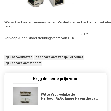
Wens Uw Beste Leverancier en Verdediger in Uw Lan schakela
te zijn
- De
Verkoop & het Ondersteuningsteam van PHC
rj45 netwerkhaven
de schakelaars van rj45 ethernet
rj45 schakelaarhefboom
Krijg de beste prijs voor
Witte Vrouwelijke de
Hefboom8p8c Enige Haven die van
RJ45 met LEIDEN Schild dalen