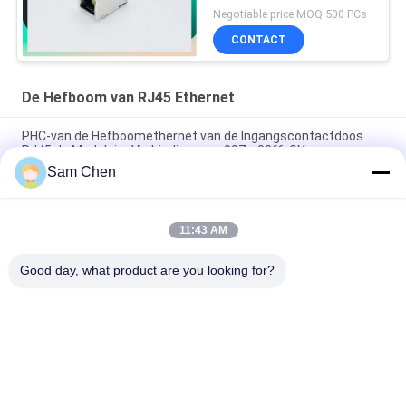
Negotiable price MOQ:500 PCs
CONTACT
De Hefboom van RJ45 Ethernet
PHC-van de Hefboomethernet van de Ingangscontactdoos
RJ45 de Modulaire Verbinding rms-007c-08f6-GY
Sam Chen
Magnetische RJ45 Ethernet Jack RMA-392G-160F13-22 2 x 8
Haven PBT
11:43 AM
RJ45-de Enige Haven van de Netwerkhaven 8P8C Netwerk van
180 Graad het Hoogste Entery
Good day, what product are you looking for?
populaire categorieën
Alle
De Hefboom Van 
Rj45 Modulaire Jack
RJ45 Ethernet