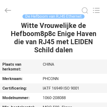
Dongguan
Penghui
Electronics
Co.,
Ltd..
De Hefboom van RJ45 Ethernet
All
Rights
Reserved.
Witte Vrouwelijke de
HUIS
Hefboom8p8c Enige Haven
PRODUCTEN
die van RJ45 met LEIDEN
Schild dalen
ONGEVEER
ONS
Plaats van
CHINA
herkomst:
FABRIEKSREIS
Merknaam:
PHCONN
Certificering:
IATF 16949 ISO 9001
KWALITEITSCONTROLE
Modelnummer:
1060-208088