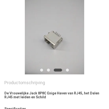
Productomschrijving
De Vrouwelijke Jack 8P8C Enige Haven van RJ45, het Dalen
RJ45 met leiden en Schild
Specificaties