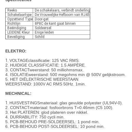
Reeks
De schakelaars, verbindt onderling
Schakelaartype
De Vrouwelijke Hefboom van RJ45
Opzettend Type
Door-gat
Richtlijn
8P8C de kant gaat binnen
Beëindiging
Soldeersel
LEIDENE Kleur
Enige leiden
Beveiliging
Schild
ELEKTRO:
1.
VOLTAGEclassificatie: 125 VAC RMS.
2. HUIDIGE CLASSIFICATIE: 1.5 AMPÈRE.
3. CONTACTweerstand: 50 milliohmsmax.
4. ISOLATIEweerstand: 500 megohms min @ 500V gelijkstroom.
5. HET DIËLEKTRISCHE WEERSTAAN
WEERSTAND: 1000V AC RMS 50Hz. 1min.
MECHNICAL:
1.
HUISVESTINGSmateriaal: glas gevulde polyester (UL94V-0).
2. CONTACTmateriaal: fosfoorbrons T=0.46mm (C5 100).
3. Het PLATEREN: glod plateren over nikkel.
4. DURRABILITY: 750 cycli min.
5. PCB-BEHOUD PRE-SOLDEERSEL: 1 pond min.
6. PCB-BEHOUD POST-SOLDEERSEL: 10 pond min.