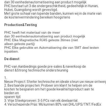
dan 30 eenhedenautomatisering aan product mogelijk
PHC bestaat uit 3 die ondergeschiktheid, gedeeltelijk in Hunan,
Hubei, Guangdong wordt gevestigd.
Met grote schaal van lopende banden, kunnen wij in de mate van
de kostenvermindering bereiken hoogstens
Production&Testing
PHC heeft het materiaal van de meer
dan 30 eenhedenautomatisering aan product mogelijk
PHC Elke Magnetische RJ45 geteste 3times (niet
alleen geteste partij)
PHC Elke gebruikte en Automatisering die van SMT deel testen
inpakken.
De dienst
PHC-van Aanbiedings goede pre-sales & naverkoop de
dienst &Strong technische ondersteuning
1.
Nieuw Project: Sterke technische en ideale steun uw nieuw ontwer
2. Bestaande projecten: Probeer om klant te helpen om de
kosten te besparen om het goede kwaliteitsproduct aan te
bieden en
sparen tijd.
3. Vrije Steekproeven: 3-5 PCs van elk deelaantal.
4. Verschepende Prijs: Wij kunnen 80% van DHL/UPS/TNT/FedEx