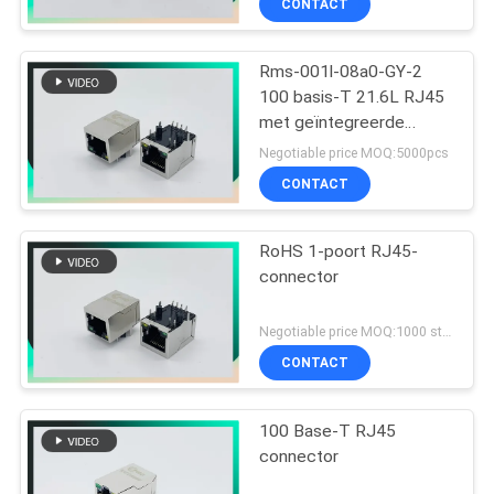
CONTACT
Rms-001l-08a0-GY-2
100 basis-T 21.6L RJ45
met geïntegreerde
magnetics met G/Y LEDs
Negotiable price MOQ:5000pcs
CONTACT
RoHS 1-poort RJ45-
connector
Negotiable price MOQ:1000 stuks
CONTACT
100 Base-T RJ45
connector