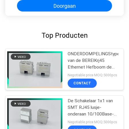
Doorgaan
Top Producten
ONDERDOMPELINGStype
van de BEREIKrj45
Ethernet Hefboom de
Schakelaar met LEIDENE
Negotiable price MOQ:5000pcs
8P8C compenseerde
CONTACT
Type met Klemmen
De Schakelaar 1x1 van
SMT RJ45 lusje-
onderaan 10/100Base-t
MIC26023-5134W-LF3
Negotiable price MOQ:5000pcs
PHCONN