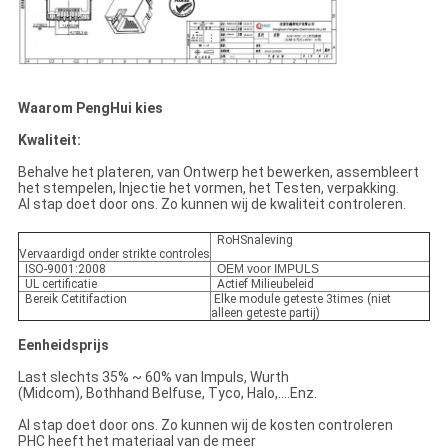
Waarom PengHui kies
Kwaliteit:
Behalve het plateren, van Ontwerp het bewerken, assembleert
het stempelen, Injectie het vormen, het Testen, verpakking.
Al stap doet door ons. Zo kunnen wij de kwaliteit controleren.
RoHSnaleving
Vervaardigd onder strikte controles
ISO-9001:2008
OEM voor IMPULS
UL certificatie
Actief Milieubeleid
Bereik Cetitifaction
Elke module geteste 3times (niet
alleen geteste partij)
Eenheidsprijs
Last slechts 35% ~ 60% van Impuls, Wurth
(Midcom), Bothhand Belfuse, Tyco, Halo,….Enz.
Al stap doet door ons. Zo kunnen wij de kosten controleren
PHC heeft het materiaal van de meer