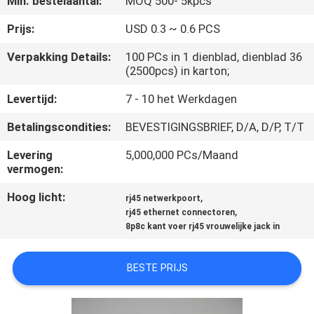
Min. bestelaantal:
MOQ 500- 5kpcs
CONTACTEER
ONS
Prijs:
USD 0.3 ~ 0.6 PCS
Verpakking Details:
100 PCs in 1 dienblad, dienblad 36
(2500pcs) in karton;
VR
SHOW
Levertijd:
7 - 10 het Werkdagen
Betalingscondities:
BEVESTIGINGSBRIEF, D/A, D/P, T/T
SITEMAP
Levering
5,000,000 PCs/Maand
vermogen:
PRIVACY
Hoog licht:
,
rj45 netwerkpoort
POLICY
,
rj45 ethernet connectoren
8p8c kant voer rj45 vrouwelijke jack in
BESTE PRIJS