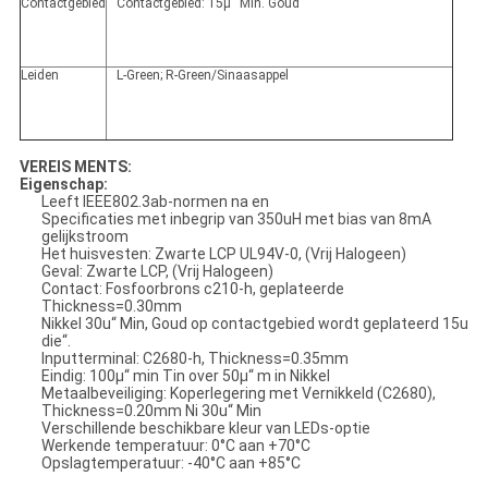
Contactgebied
Contactgebied: 15μ“ Min. Goud
Leiden
L-Green; R-Green/Sinaasappel
VEREIS MENTS:
Eigenschap:
Leeft IEEE802.3ab-normen na en
Specificaties met inbegrip van 350uH met bias van 8mA
gelijkstroom
Het huisvesten: Zwarte LCP UL94V-0, (Vrij Halogeen)
Geval: Zwarte LCP, (Vrij Halogeen)
Contact: Fosfoorbrons c210-h, geplateerde
Thickness=0.30mm
Nikkel 30u“ Min, Goud op contactgebied wordt geplateerd 15u
die“.
Inputterminal: C2680-h, Thickness=0.35mm
Eindig: 100μ“ min Tin over 50μ“ m in Nikkel
Metaalbeveiliging: Koperlegering met Vernikkeld (C2680),
Thickness=0.20mm Ni 30u“ Min
Verschillende beschikbare kleur van LEDs-optie
Werkende temperatuur: 0°C aan +70°C
Opslagtemperatuur: -40°C aan +85°C