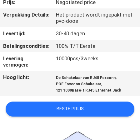
CONTACTEER
Prijs:
Negotiated price
ONS
Verpakking Details:
Het product wordt ingepakt met
pvc-doos
VR
Levertijd:
30-40 dagen
SHOW
Betalingscondities:
100% T/T Eerste
Levering
10000pcs/3weeks
SITEMAP
vermogen:
Hoog licht:
,
De Schakelaar van RJ45 Foxconn
PRIVACY
,
POE Foxconn Schakelaar
1x1 1000Base-t RJ45 Ethernet Jack
POLICY
BESTE PRIJS