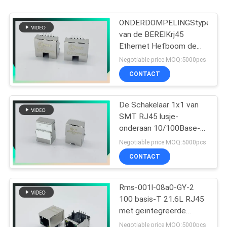
ONDERDOMPELINGStype
van de BEREIKrj45
Ethernet Hefboom de
Schakelaar met LEIDENE
Negotiable price MOQ:5000pcs
8P8C compenseerde
CONTACT
Type met Klemmen
De Schakelaar 1x1 van
SMT RJ45 lusje-
onderaan 10/100Base-t
MIC26023-5134W-LF3
Negotiable price MOQ:5000pcs
PHCONN
CONTACT
Rms-001l-08a0-GY-2
100 basis-T 21.6L RJ45
met geïntegreerde
magnetics met G/Y LEDs
Negotiable price MOQ:5000pcs