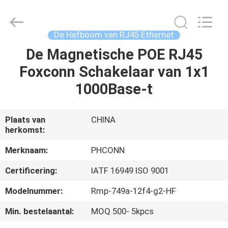
Dongguan
Penghui
Electronics
Co.,
Ltd..
De Hefboom van RJ45 Ethernet
All
Rights
Reserved.
De Magnetische POE RJ45
HUIS
Foxconn Schakelaar van 1x1
PRODUCTEN
1000Base-t
ONGEVEER
Plaats van
CHINA
herkomst:
ONS
Merknaam:
PHCONN
FABRIEKSREIS
Certificering:
IATF 16949 ISO 9001
Modelnummer:
Rmp-749a-12f4-g2-HF
KWALITEITSCONTROLE
Min. bestelaantal:
MOQ 500- 5kpcs