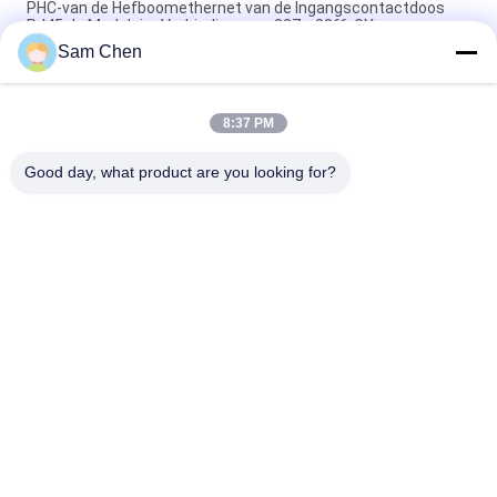
PHC-van de Hefboomethernet van de Ingangscontactdoos
RJ45 de Modulaire Verbinding rms-007c-08f6-GY
Sam Chen
Magnetische RJ45 Ethernet Jack RMA-392G-160F13-22 2 x 8
Haven PBT
8:37 PM
RJ45-de Enige Haven van de Netwerkhaven 8P8C Netwerk van
180 Graad het Hoogste Entery
Good day, what product are you looking for?
populaire categorieën
Alle
De Hefboom Van 
Rj45 Modulaire Jack
RJ45 Ethernet
Magnetische RJ45-
RJ11 RJ45-Hefboom
Hefboom
90 Graad Rj45
SMD RJ45
De Schakelaar Van 
POE Rj45 Hefboom