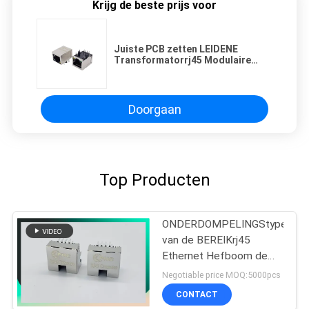
Krijg de beste prijs voor
Juiste PCB zetten LEIDENE
Transformatorrj45 Modulaire
Hefboom op
Doorgaan
Top Producten
ONDERDOMPELINGStype
van de BEREIKrj45
Ethernet Hefboom de
Schakelaar met LEIDENE
Negotiable price MOQ:5000pcs
8P8C compenseerde
CONTACT
Type met Klemmen