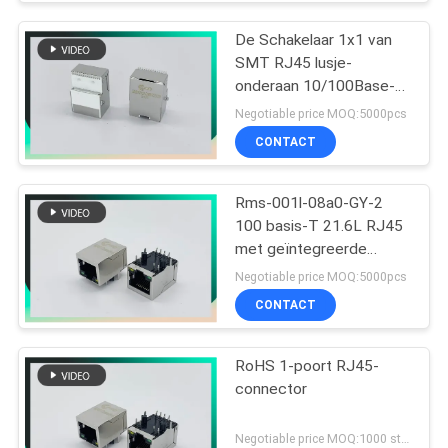
De Schakelaar 1x1 van
SMT RJ45 lusje-
onderaan 10/100Base-t
MIC26023-5134W-LF3
Negotiable price MOQ:5000pcs
PHCONN
CONTACT
Rms-001l-08a0-GY-2
100 basis-T 21.6L RJ45
met geïntegreerde
magnetics met G/Y LEDs
Negotiable price MOQ:5000pcs
CONTACT
RoHS 1-poort RJ45-
connector
Negotiable price MOQ:1000 stuks