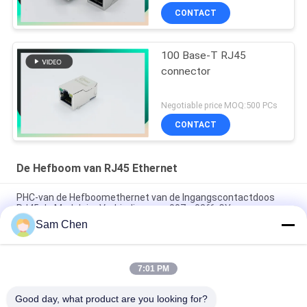
CONTACT
100 Base-T RJ45
connector
Negotiable price MOQ:500 PCs
CONTACT
De Hefboom van RJ45 Ethernet
PHC-van de Hefboomethernet van de Ingangscontactdoos
RJ45 de Modulaire Verbinding rms-007c-08f6-GY
Sam Chen
Magnetische RJ45 Ethernet Jack RMA-392G-160F13-22 2 x 8
Haven PBT
7:01 PM
RJ45-de Enige Haven van de Netwerkhaven 8P8C Netwerk van
180 Graad het Hoogste Entery
Good day, what product are you looking for?