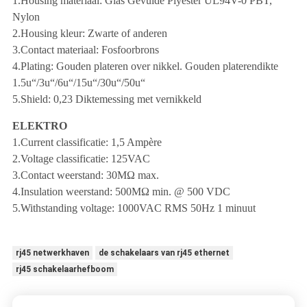
1.Housing materiaal: Glas Gevulde Plyester UL94V-0 PBT,
Nylon
2.Housing kleur: Zwarte of anderen
3.Contact materiaal: Fosfoorbrons
4.Plating: Gouden plateren over nikkel. Gouden platerendikte
1.5u“/3u“/6u“/15u“/30u“/50u“
5.Shield: 0,23 Diktemessing met vernikkeld
ELEKTRO
1.Current classificatie: 1,5 Ampère
2.Voltage classificatie: 125VAC
3.Contact weerstand: 30MΩ max.
4.Insulation weerstand: 500MΩ min. @ 500 VDC
5.Withstanding voltage: 1000VAC RMS 50Hz 1 minuut
rj45 netwerkhaven
de schakelaars van rj45 ethernet
rj45 schakelaarhefboom