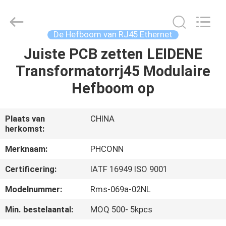
Dongguan
Penghui
Electronics
Co.,
Ltd..
De Hefboom van RJ45 Ethernet
All
Rights
Reserved.
Juiste PCB zetten LEIDENE
HUIS
Transformatorrj45 Modulaire
PRODUCTEN
Hefboom op
ONGEVEER
Plaats van
CHINA
herkomst:
ONS
Merknaam:
PHCONN
FABRIEKSREIS
Certificering:
IATF 16949 ISO 9001
Modelnummer:
Rms-069a-02NL
KWALITEITSCONTROLE
Min. bestelaantal:
MOQ 500- 5kpcs