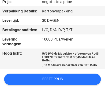
CONTACTEER
Prijs:
negotiate a price
ONS
Verpakking Details:
Kartonverpakking
Levertijd:
30 DAGEN
VR
Betalingscondities:
L/C, D/A, D/P, T/T
SHOW
Levering
10000 PCs/weken
vermogen:
SITEMAP
Hoog licht:
,
UV94V-0 de Modulaire Hefboom van RJ45
LEIDENE Transformatorrj45 Modulaire
Hefboom
PRIVACY
,
De Modulaire Schakelaar van PBT RJ45
POLICY
BESTE PRIJS