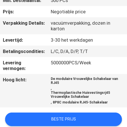
Min. bestelaantal:
500 PCs
CONTACTEER
ONS
Prijs:
Negotiable price
Verpakking Details:
vacuümverpakking, dozen in
karton
VR
SHOW
Levertijd:
3-30 het werkdagen
Betalingscondities:
L/C, D/A, D/P, T/T
SITEMAP
Levering
5000000PCS/Week
vermogen:
PRIVACY
Hoog licht:
De modulaire Vrouwelijke Schakelaar van
RJ45
POLICY
,
Thermoplastische Huisvestingsrj45
Vrouwelijke Schakelaar
,
8P8C modulaire RJ45-Schakelaar
BESTE PRIJS