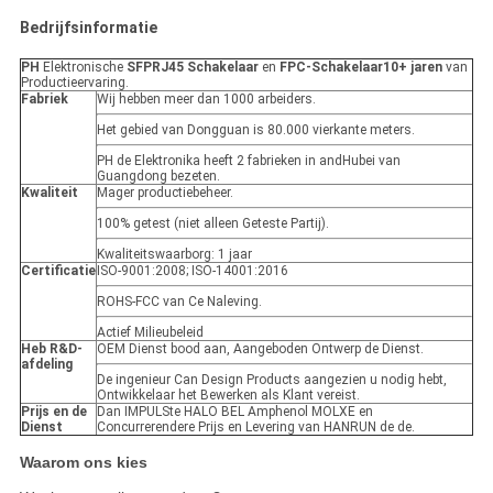
Bedrijfsinformatie
PH
Elektronische
SFPRJ45 Schakelaar
en
FPC-Schakelaar10+ jaren
van
Productieervaring.
Fabriek
Wij hebben meer dan 1000 arbeiders.
Het gebied van Dongguan is 80.000 vierkante meters.
PH de Elektronika heeft 2 fabrieken in andHubei van
Guangdong bezeten.
Kwaliteit
Mager productiebeheer.
100% getest (niet alleen Geteste Partij).
Kwaliteitswaarborg: 1 jaar
Certificatie
ISO-9001:2008; ISO-14001:2016
ROHS-FCC van Ce Naleving.
Actief Milieubeleid
Heb R&D-
OEM Dienst bood aan, Aangeboden Ontwerp de Dienst.
afdeling
De ingenieur Can Design Products aangezien u nodig hebt,
Ontwikkelaar het Bewerken als Klant vereist.
Prijs en de
Dan IMPULSte HALO BEL Amphenol MOLXE en
Dienst
Concurrerendere Prijs en Levering van HANRUN de de.
Waarom ons kies