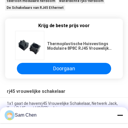
telefoon modulaire hefboom
waterdichte rj45-hefboom
De Schakelaars van RJ45 Ethernet
Krijg de beste prijs voor
Thermoplastische Huisvestings
Modulaire 8P8C RJ45 Vrouwelijke
Schakelaar voor PCB
Doorgaan
rj45 vrouwelijke schakelaar
1x1 gaat de havenrj45 Vrouwelijke Schakelaar, Netwerk Jack,
Kant RJ45 met HOOFDjack in
Sam Chen
4 havenrj45 8P8C Vrouwelijke Hefboom de Installatie van het
90 Graadtussenvoegsel met Beschermd