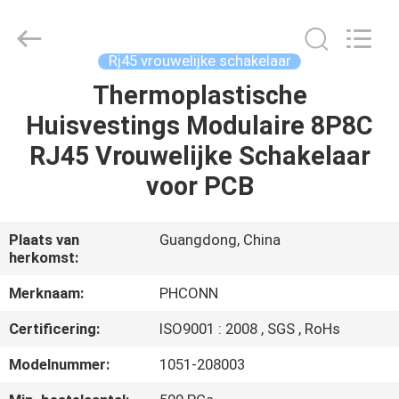
Dongguan
Penghui
Electronics
Co.,
Ltd..
Rj45 vrouwelijke schakelaar
All
Rights
Reserved.
Thermoplastische
HUIS
Huisvestings Modulaire 8P8C
PRODUCTEN
RJ45 Vrouwelijke Schakelaar
voor PCB
ONGEVEER
ONS
Plaats van
Guangdong, China
herkomst:
FABRIEKSREIS
Merknaam:
PHCONN
Certificering:
ISO9001 : 2008 , SGS , RoHs
KWALITEITSCONTROLE
Modelnummer:
1051-208003