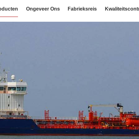
oducten
Ongeveer Ons
Fabrieksreis
Kwaliteitscont