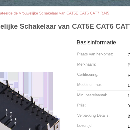
plateerde de Vrouwelijke Schakelaar van CAT5E CAT6 CAT7 RJ45
welijke Schakelaar van CAT5E CAT6 CAT
Basisinformatie
Plaats van herkomst:
C
Merknaam:
Certificering:
Modelnummer:
1
Min. bestelaantal:
1
Prijs:
0
Verpakking Details:
B
Levertijd:
1