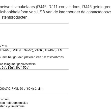
etwerkschakelaars (RJ45, RJ11-contactdoos, RJ45 geïntegreerde
shoofdtelefoon van USB van de kaarthouder de contactdooszoe
istentproducten.
6 of 8
UL94V-0), PBT (UL94V-0), PA66 (UL94V-0), EN
45mm het gouden plateren van het fosfoorbrons
messing met geplateerd tin
, 6u“, 15u“, 30u“, 50u“
n
x
1000VAC RMS, 50 of 60Hz 1 Min
maximum
ssen hefboom en stop
elen cycliminimum