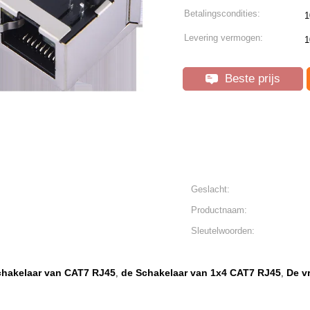
Betalingscondities:
1
Levering vermogen:
1
Beste prijs
Geslacht:
Productnaam:
Sleutelwoorden:
chakelaar van CAT7 RJ45
de Schakelaar van 1x4 CAT7 RJ45
De v
,
,