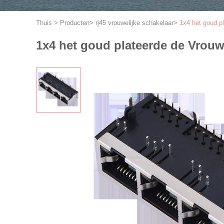
Thuis
>
Producten
>
rj45 vrouwelijke schakelaar
>
1x4 het goud 
1x4 het goud plateerde de Vrou