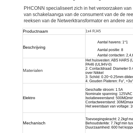
PHCONN specialiseert zich in het veroorzaken van n
van schakelaarvga van de consument van de de reek
reeksen van de Netwerktransformator en andere ass
Productnaam
1x4 RJ45
Aantal havens: 1*1
Beschrijving
Aantal positie: 8
Aantal contacten: 2,4,
Het huisvesten: ABS HARS (
PA46 (UL94V-0)
2. Contactdraad: Diameter 0.
Materialen
over Nikkel
3. Schild: 0.20~0.25mm dikte
4. Gouden Plateren: Fu“, +3u“
Geschatte stroom: 1.5A
Nominale spanning: 125VAC
Elektro
Isolatieweerstand: 500MΩmi
Contactweerstand: 30MΩma
Het weerstaan van voltage: 
Toevoegingskracht: 2.2kgf 
Mechanisch
Behoudsterkte: 7.7kgf min tu
Duurzaamheid: 600 het kopp