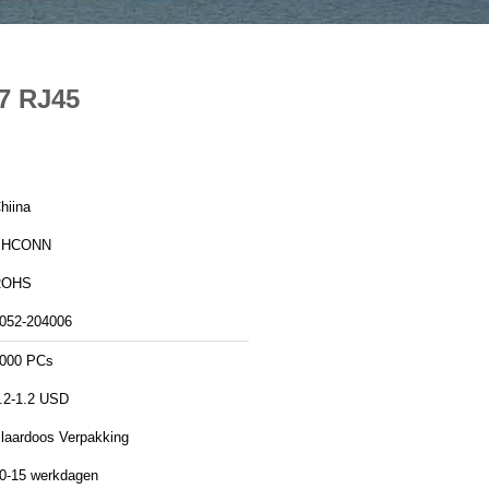
7 RJ45
hiina
PHCONN
ROHS
052-204006
000 PCs
.2-1.2 USD
laardoos Verpakking
0-15 werkdagen