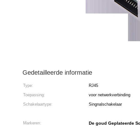
Gedetailleerde informatie
Type:
RJ45
Toepassing:
voor netwerkverbinding
Schakelaartype:
Singnalschakelaar
Markeren:
De goud Geplateerde S