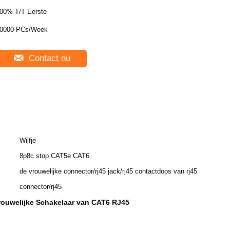
00% T/T Eerste
0000 PCs/Week
Contact nu
Wijfje
8p8c stop CAT5e CAT6
de vrouwelijke connector/rj45 jack/rj45 contactdoos van rj45
connector/rj45
rouwelijke Schakelaar van CAT6 RJ45