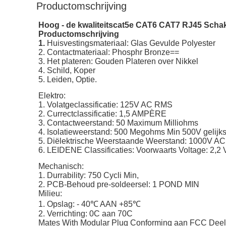
Productomschrijving
Hoog - de kwaliteitscat5e CAT6 CAT7 RJ45 Schak
Productomschrijving
1.
Huisvestingsmateriaal: Glas Gevulde Polyester
2. Contactmateriaal: Phosphr Bronze==
3. Het plateren: Gouden Plateren over Nikkel
4. Schild, Koper
5. Leiden, Optie.
Elektro:
1. Volatgeclassificatie: 125V AC RMS
2. Currectclassificatie: 1,5 AMPÈRE
3. Contactweerstand: 50 Maximum Milliohms
4. Isolatieweerstand: 500 Megohms Min 500V gelijk
5. Diëlektrische Weerstaande Weerstand: 1000V 
6. LEIDENE Classificaties: Voorwaarts Voltage: 2,
Mechanisch:
1. Durrability: 750 Cycli Min,
2. PCB-Behoud pre-soldeersel: 1 POND MIN
Milieu:
1. Opslag: - 40℃ AAN +85℃
2. Verrichting: 0C aan 70C
Mates With Modular Plug Conforming aan FCC Deel 