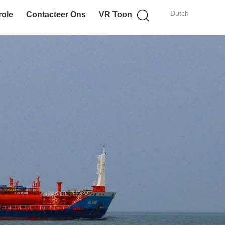
Dutch
role
Contacteer Ons
VR Toon