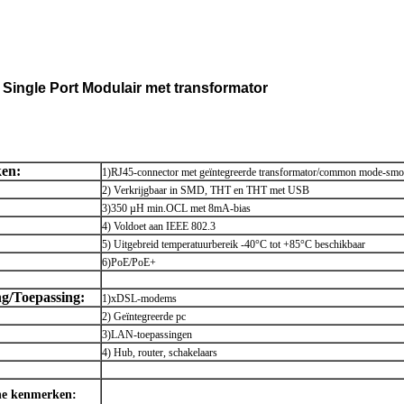
Single Port Modulair met transformator
en:
1)RJ45-connector met geïntegreerde transformator/common mode-smo
2) Verkrijgbaar in SMD, THT en THT met USB
3)350 µH min.OCL met 8mA-bias
4) Voldoet aan IEEE 802.3
5) Uitgebreid temperatuurbereik -40°C tot +85°C beschikbaar
6)PoE/PoE+
ng/Toepassing:
1)xDSL-modems
2) Geïntegreerde pc
3)LAN-toepassingen
4) Hub, router, schakelaars
che kenmerken: