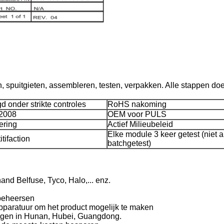
, spuitgieten, assembleren, testen, verpakken. Alle stappen doe
d onder strikte controles
RoHS nakoming
:2008
OEM voor PULS
cering
Actief Milieubeleid
Elke module 3 keer getest (niet a
tifaction
batchgetest)
nd Belfuse, Tyco, Halo,... enz.
 beheersen
paratuur om het product mogelijk te maken
legen in Hunan, Hubei, Guangdong.