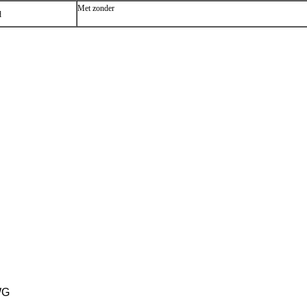
Met zonder
d
WG