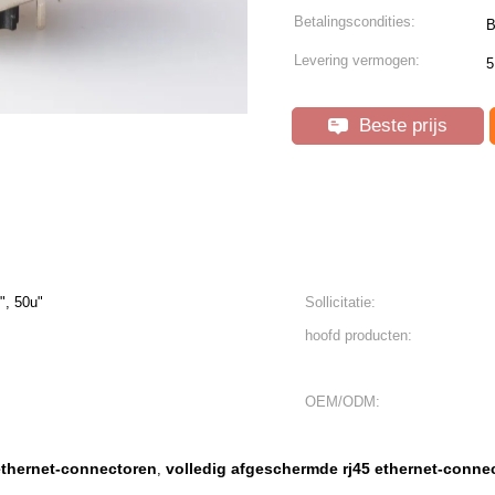
Betalingscondities:
B
Levering vermogen:
5
Beste prijs
", 50u"
Sollicitatie:
hoofd producten:
OEM/ODM:
ethernet-connectoren
volledig afgeschermde rj45 ethernet-conne
,