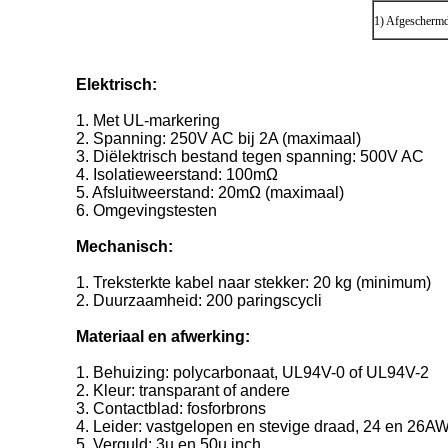
1) Afgescherm
Elektrisch:
1. Met UL-markering
2. Spanning: 250V AC bij 2A (maximaal)
3. Diëlektrisch bestand tegen spanning: 500V AC
4. Isolatieweerstand: 100mΩ
5. Afsluitweerstand: 20mΩ (maximaal)
6. Omgevingstesten
Mechanisch:
1. Treksterkte kabel naar stekker: 20 kg (minimum)
2. Duurzaamheid: 200 paringscycli
Materiaal en afwerking:
1. Behuizing: polycarbonaat, UL94V-0 of UL94V-2
2. Kleur: transparant of andere
3. Contactblad: fosforbrons
4. Leider: vastgelopen en stevige draad, 24 en 26A
5. Verguld: 3u en 50u inch