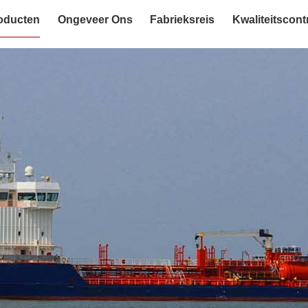
oducten
Ongeveer Ons
Fabrieksreis
Kwaliteitscont