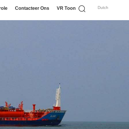
Dutch
role
Contacteer Ons
VR Toon