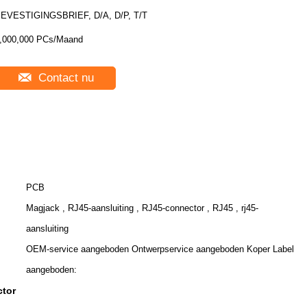
EVESTIGINGSBRIEF, D/A, D/P, T/T
,000,000 PCs/Maand
Contact nu
PCB
Magjack , RJ45-aansluiting , RJ45-connector , RJ45 , rj45-
aansluiting
OEM-service aangeboden Ontwerpservice aangeboden Koper Label
aangeboden:
ctor