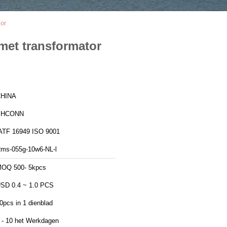
or
met transformator
HINA
PHCONN
IATF 16949 ISO 9001
ms-055g-10w6-NL-l
OQ 500- 5kpcs
SD 0.4 ~ 1.0 PCS
0pcs in 1 dienblad
 - 10 het Werkdagen