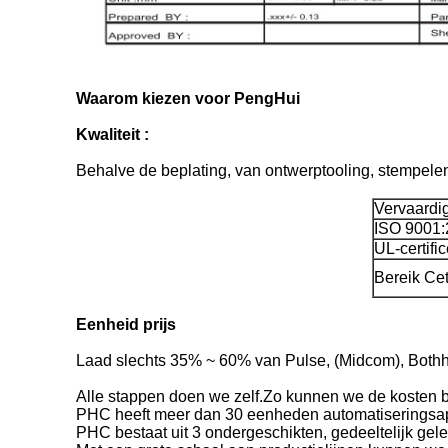
Waarom kiezen voor PengHui
Kwaliteit :
Behalve de beplating, van ontwerptooling, stempelen
Vervaardig
ISO 9001
UL-certifi
Bereik Ceti
Eenheid prijs
Laad slechts 35% ~ 60% van Pulse, (Midcom), Bothha
Alle stappen doen we zelf.Zo kunnen we de kosten
PHC heeft meer dan 30 eenheden automatiseringsap
PHC bestaat uit 3 ondergeschikten, gedeeltelijk ge