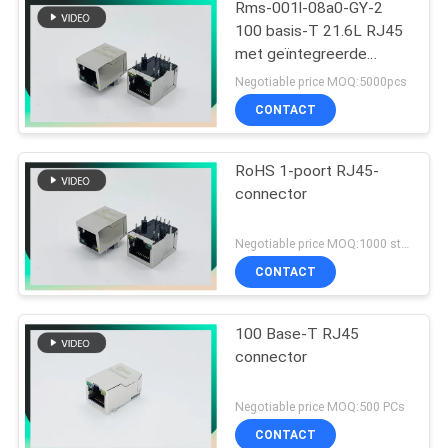
Rms-001l-08a0-GY-2
100 basis-T 21.6L RJ45
met geïntegreerde
magnetics met G/Y LEDs
Negotiable price MOQ:5000pcs
CONTACT
RoHS 1-poort RJ45-
connector
Negotiable price MOQ:1000 stuks
CONTACT
100 Base-T RJ45
connector
Negotiable price MOQ:500 PCs
CONTACT