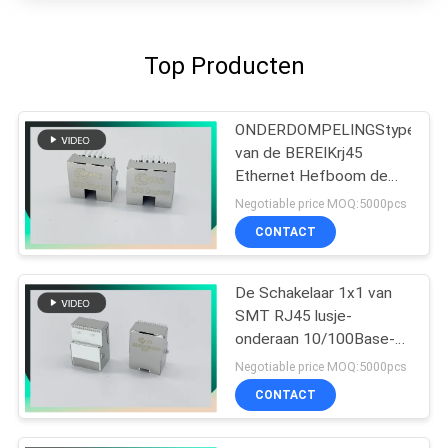
Top Producten
ONDERDOMPELINGStype
van de BEREIKrj45
Ethernet Hefboom de
Schakelaar met LEIDENE
Negotiable price MOQ:5000pcs
8P8C compenseerde
CONTACT
Type met Klemmen
De Schakelaar 1x1 van
SMT RJ45 lusje-
onderaan 10/100Base-t
MIC26023-5134W-LF3
Negotiable price MOQ:5000pcs
PHCONN
CONTACT