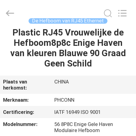
Dongguan
Penghui
Electronics
Co.,
Ltd..
De Hefboom van RJ45 Ethernet
All
Rights
Reserved.
Plastic RJ45 Vrouwelijke de
HUIS
Hefboom8p8c Enige Haven
PRODUCTEN
van kleuren Blauwe 90 Graad
Geen Schild
ONGEVEER
ONS
Plaats van
CHINA
herkomst:
FABRIEKSREIS
Merknaam:
PHCONN
Certificering:
IATF 16949 ISO 9001
KWALITEITSCONTROLE
Modelnummer:
56 8P8C Enige Gele Haven
Modulaire Hefboom