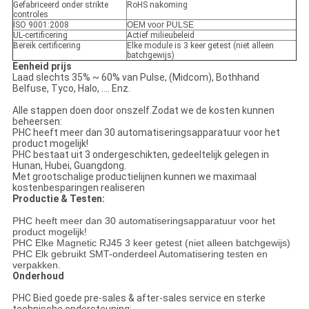
Gefabriceerd onder strikte
RoHS nakoming
controles
ISO 9001:2008
OEM voor PULSE
UL-certificering
Actief milieubeleid
Bereik certificering
Elke module is 3 keer getest (niet alleen
batchgewijs)
Eenheid prijs
Laad slechts 35% ~ 60% van Pulse, (Midcom), Bothhand
Belfuse, Tyco, Halo, .... Enz.
Alle stappen doen door onszelf.Zodat we de kosten kunnen
beheersen:
PHC heeft meer dan 30 automatiseringsapparatuur voor het
product mogelijk!
PHC bestaat uit 3 ondergeschikten, gedeeltelijk gelegen in
Hunan, Hubei, Guangdong.
Met grootschalige productielijnen kunnen we maximaal
kostenbesparingen realiseren
Productie & Testen:
PHC heeft meer dan 30 automatiseringsapparatuur voor het
product mogelijk!
PHC Elke Magnetic RJ45 3 keer getest (niet alleen batchgewijs)
PHC Elk gebruikt SMT-onderdeel Automatisering testen en
verpakken.
Onderhoud
PHC Bied goede pre-sales & after-sales service en sterke
technische ondersteuning: