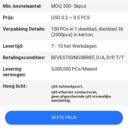
CONTACTEER
Min. bestelaantal:
MOQ 500- 5kpcs
ONS
Prijs:
USD 0.2 ~ 0.5 PCS
Verpakking Details:
100 PCs in 1 dienblad, dienblad 36
VR
(2500pcs) in karton;
SHOW
Levertijd:
7 - 10 het Werkdagen
SITEMAP
Betalingscondities:
BEVESTIGINGSBRIEF, D/A, D/P, T/T
Levering
5,000,000 PCs/Maand
vermogen:
PRIVACY
POLICY
Hoog licht:
,
rj45-netwerkpoort
,
rj45 ethernet-connectoren
geen afgeschermde rj45 vrouwelijke
aansluiting;
BESTE PRIJS