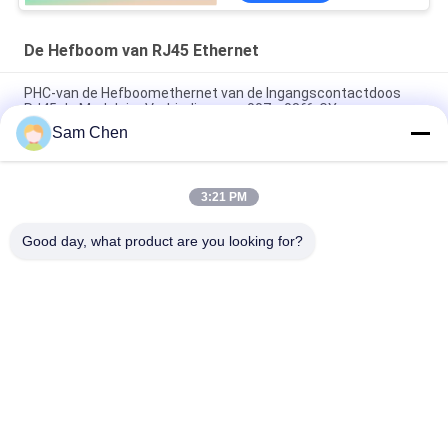
De Hefboom van RJ45 Ethernet
PHC-van de Hefboomethernet van de Ingangscontactdoos
RJ45 de Modulaire Verbinding rms-007c-08f6-GY
Sam Chen
Magnetische RJ45 Ethernet Jack RMA-392G-160F13-22 2 x 8
Haven PBT
3:21 PM
RJ45-de Enige Haven van de Netwerkhaven 8P8C Netwerk van
180 Graad het Hoogste Entery
Good day, what product are you looking for?
populaire categorieën
Alle
De Hefboom Van 
Rj45 Modulaire Jack
RJ45 Ethernet
Magnetische RJ45-
RJ11 RJ45-Hefboom
Hefboom