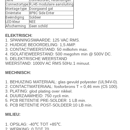
Serie
Connectoren, verbindingen
Connectortype:
RJ45 modulaire aansluiting
Montage type
Doorgaand gat
Oriëntatie
8P8C Side Enter
Beëindiging
Soldeer
LED-kleur
NEE
Afscherming
Geen schild
ELEKTRISCH:
1. SPANNINGSWAARDE: 125 VAC RMS.
2. HUIDIGE BEOORDELING: 1,5 AMP.
3. CONTACTWEERSTAND: 50 milliohm max.
4. ISOLATIEWEERSTAND: 500 megohm min @ 500V DC.
5. DELEKTRISCHE WEERSTAND
WEERSTAND: 1000V AC RMS 50Hz.1 minuut.
MECHNISCH:
1. BEHUIZING MATERIAAL: glas gevuld polyester (UL94V-0).
2. CONTACTMATERIAAL: fosforbrons T = 0,46 mm (C5 100).
3. PLATING: glod plating over nikkel.
4. DUURZAAMHEID: 750 cycli min.
5. PCB RETENTIE PRE-SOLDER: 1 LB min.
6. PCB RETENTIE POST-SOLDEER:10 LB min.
MILIEU:
1. OPSLAG: -40℃ TOT +85℃.
2. WERKING: 0 TOT 70